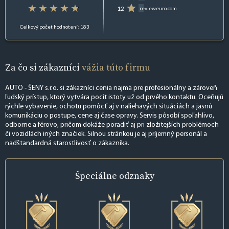
12
revieweuro.com
Celkový počet hodnotení: 183
Za čo si zákazníci
vážia túto firmu
AUTO - ŠENY s.r.o. si zákazníci cenia najmä pre profesionálny a zároveň
ľudský prístup, ktorý vytvára pocit istoty už od prvého kontaktu. Oceňujú
rýchle vybavenie, ochotu pomôcť aj v naliehavých situáciách a jasnú
komunikáciu o postupe, cene aj čase opravy. Servis pôsobí spoľahlivo,
odborne a férovo, pričom dokáže poradiť aj pri zložitejších problémoch
či vozidlách iných značiek. Silnou stránkou je aj príjemný personál a
nadštandardná starostlivosť o zákazníka.
Špeciálne
odznaky