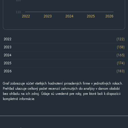
110
2022
2023
2024
2025
2026
2022
(122)
2023
(158)
2024
(165)
2025
(174)
2026
(183)
Graf zobrazuje súčet všetkých hodnotení priradených firme v jednotlivých rokoch.
Prehľad ukazuje celkový počet recenzií zahrnutých do analýzy v danom období
bez ohľadu na ich zdroj. Údaje sú uvedené pre roky, pre ktoré boli k dispozícii
kompletné informácie.