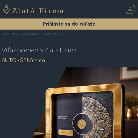
Prihláste sa do súťaže
AUTO - ŠENY s.r.o
Domov
Predajca automobilov Malacky
Víťaz ocenenia
Zlatá Firma
AUTO - ŠENY s.r.o