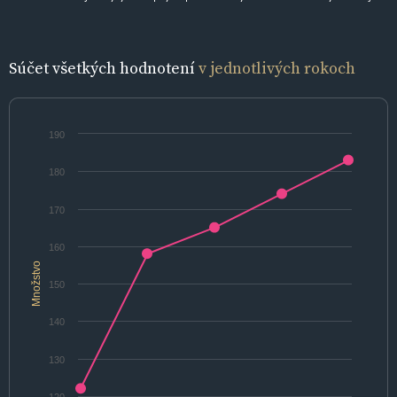
Súčet všetkých hodnotení
v jednotlivých rokoch
190
180
170
160
Množstvo
150
140
130
120