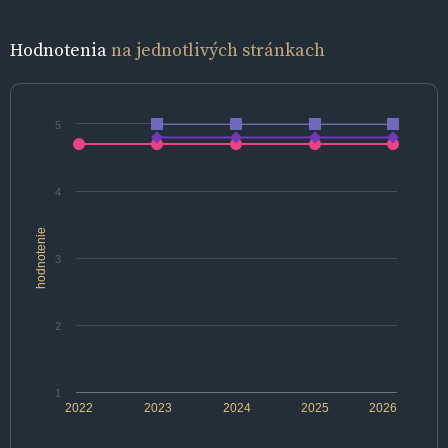
Hodnotenia
na jednotlivých stránkach
5
4
hodnotenie
3
2
1
2022
2023
2024
2025
2026