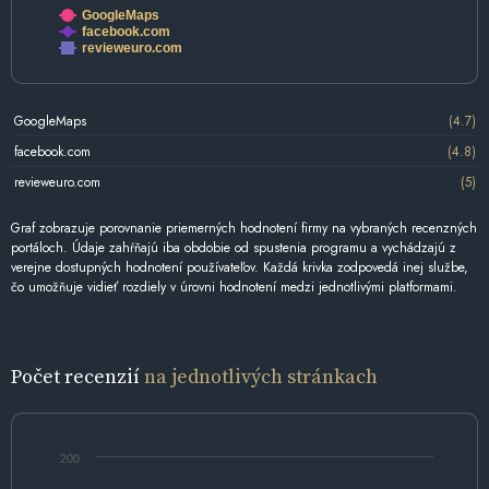
GoogleMaps
facebook.com
revieweuro.com
GoogleMaps
(4.7)
facebook.com
(4.8)
revieweuro.com
(5)
Graf zobrazuje porovnanie priemerných hodnotení firmy na vybraných recenzných
portáloch. Údaje zahŕňajú iba obdobie od spustenia programu a vychádzajú z
verejne dostupných hodnotení používateľov. Každá krivka zodpovedá inej službe,
čo umožňuje vidieť rozdiely v úrovni hodnotení medzi jednotlivými platformami.
Počet recenzií
na jednotlivých stránkach
200