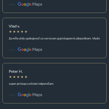
Zdroj:
Vlad v.
Za mňa vždy spokojnosť zo servisom aj prístupom k zákazníkom. Vlado
Zdroj:
Peter H.
super pristup a ochota!odporúčam
Zdroj: