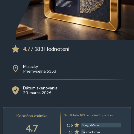
4.7
/ 183 Hodnotení
Malacky
Priemyselná 5353
Dátum skenovania:
20. marca 2026
Konečná známka
Na základe 183 hodnotení z portálov:
4.7
156
GoogleMaps
15
facebook.com