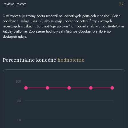
revieweuro.com
(12)
Graf zobrazuje zmeny počtu recenzií na jednotlivých portáloch v nasledujúcich
obdobiach. Údaje ukazujú, ako sa vyvíjal počet hodnotení firmy v rôznych
recenzných službách, čo umožňuje porovnať ich podiel aj aktivitu používateľov na
každej platforme. Zobrazené hodnoty zahŕňajú iba obdobie, pre ktoré boli
dostupné údaje.
Percentuálne konečné
hodnotenie
100
80
60