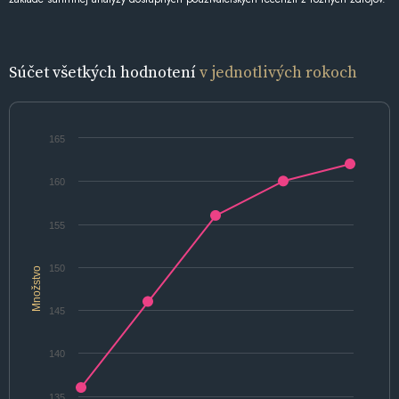
Súčet všetkých hodnotení
v jednotlivých rokoch
165
160
155
150
Množstvo
145
140
135