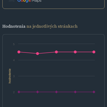
Zdroj:
Hodnotenia
na jednotlivých stránkach
5
4
hodnotenie
3
2