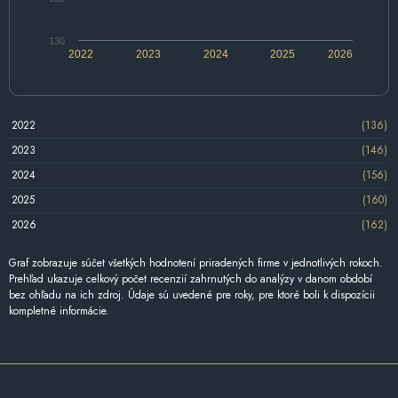
130
2022
2023
2024
2025
2026
2022
(136)
2023
(146)
2024
(156)
2025
(160)
2026
(162)
Graf zobrazuje súčet všetkých hodnotení priradených firme v jednotlivých rokoch.
Prehľad ukazuje celkový počet recenzií zahrnutých do analýzy v danom období
bez ohľadu na ich zdroj. Údaje sú uvedené pre roky, pre ktoré boli k dispozícii
kompletné informácie.