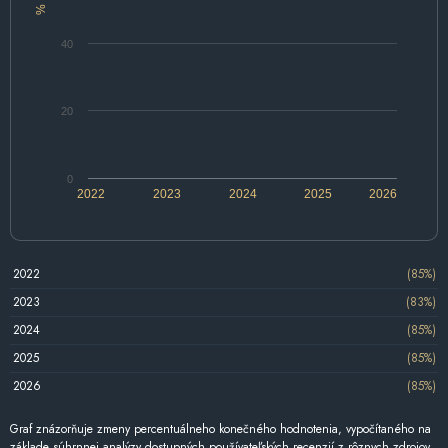
%
40
20
0
2022
2023
2024
2025
2026
2022
(85%)
2023
(83%)
2024
(85%)
2025
(85%)
2026
(85%)
Graf znázorňuje zmeny percentuálneho konečného hodnotenia, vypočítaného na
základe súhrnnej analýzy dostupných používateľských recenzií z rôznych zdrojov.