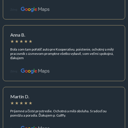
Zdroj:
Anna B.
Bola som tam pofotiť auto pre Kooperativu, poistenie, ochotný a milý
pracovník s úsmevom promptne všetko vybavil, som veľmi spokojná,
ďakujem
Zdroj:
Martin D.
Príjemné a čisté prostredie. Ochotná a milá obsluha. S radosťou
pomôžu a poradia. Ďakujem p. Galffy.