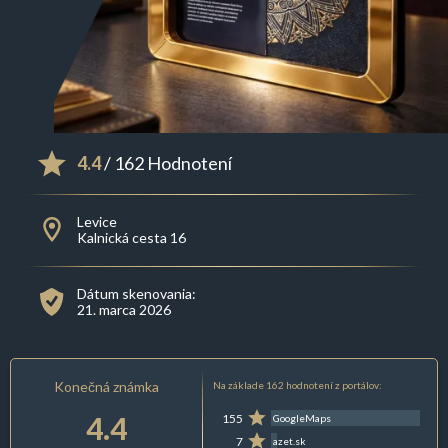
4.4
/ 162 Hodnotení
Levice
Kalnická cesta 16
Dátum skenovania:
21. marca 2026
Konečná známka
Na základe 162 hodnotení z portálov:
4.4
155
GoogleMaps
7
azet.sk