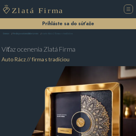
Prihláste sa do súťaže
Auto Rácz // firma s tradíciou
Domov
Predajca automobilov Levice
Víťaz ocenenia
Zlatá Firma
Auto Rácz // firma s tradíciou