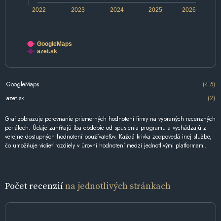
1
2022
2023
2024
2025
2026
GoogleMaps
azet.sk
GoogleMaps
(4.5)
azet.sk
(2)
Graf zobrazuje porovnanie priemerných hodnotení firmy na vybraných recenzných
portáloch. Údaje zahŕňajú iba obdobie od spustenia programu a vychádzajú z
verejne dostupných hodnotení používateľov. Každá krivka zodpovedá inej službe,
čo umožňuje vidieť rozdiely v úrovni hodnotení medzi jednotlivými platformami.
Počet recenzií
na jednotlivých stránkach