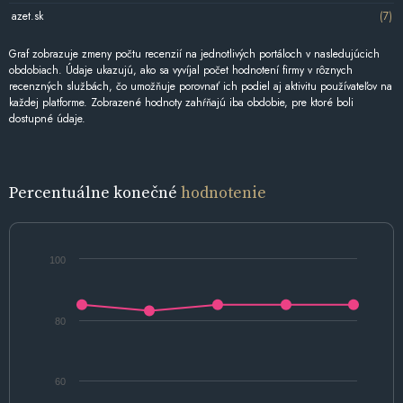
azet.sk
(7)
Graf zobrazuje zmeny počtu recenzií na jednotlivých portáloch v nasledujúcich
obdobiach. Údaje ukazujú, ako sa vyvíjal počet hodnotení firmy v rôznych
recenzných službách, čo umožňuje porovnať ich podiel aj aktivitu používateľov na
každej platforme. Zobrazené hodnoty zahŕňajú iba obdobie, pre ktoré boli
dostupné údaje.
Percentuálne konečné
hodnotenie
100
80
60