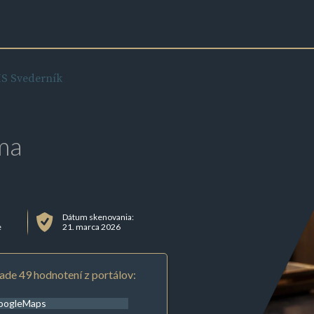
 Svederník
ma
Dátum skenovania:
e
21. marca 2026
ade 49 hodnotení z portálov:
oogleMaps