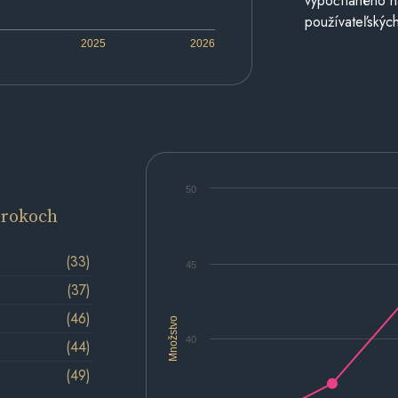
vypočítaného n
používateľských
2025
2026
50
 rokoch
(33)
45
(37)
(46)
Množstvo
40
(44)
(49)