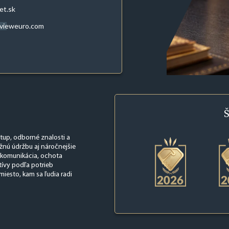
et.sk
evieweuro.com
Š
tup, odborné znalosti a
žnú údržbu aj náročnejšie
á komunikácia, ochota
tívy podľa potrieb
iesto, kam sa ľudia radi