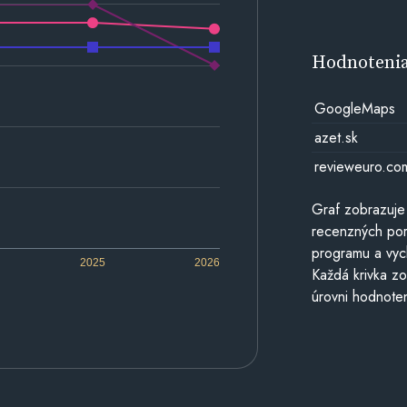
Hodnoteni
GoogleMaps
azet.sk
revieweuro.co
Graf zobrazuje
recenzných por
programu a vyc
2025
2026
Každá krivka zo
úrovni hodnoten