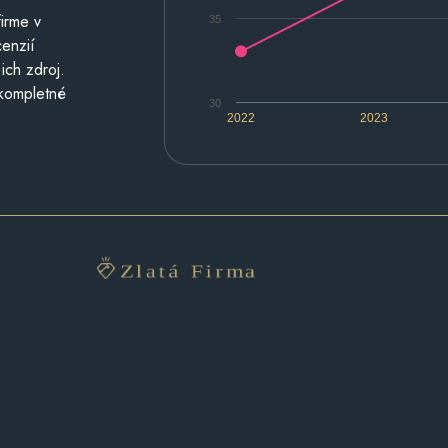
irme v
35
cenzií
ich zdroj.
 kompletné
30
2022
2023