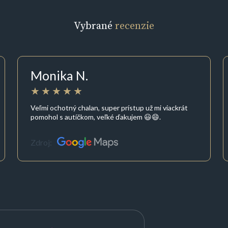
Vybrané
recenzie
Monika N.
Veľmi ochotný chalan, super prístup už mi viackrát
pomohol s autíčkom, veľké ďakujem 😃😄.
Zdroj: