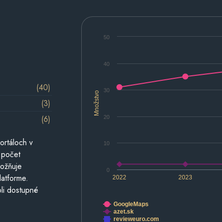
50
40
(40)
30
Množstvo
(3)
(6)
20
ortáloch v
10
 počet
možňuje
0
latforme.
2022
2023
li dostupné
GoogleMaps
azet.sk
revieweuro.com