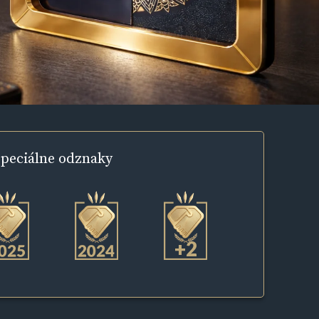
peciálne
odznaky
+2