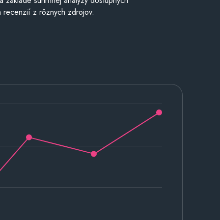
a základe súhrnnej analýzy dostupných
 recenzií z rôznych zdrojov.