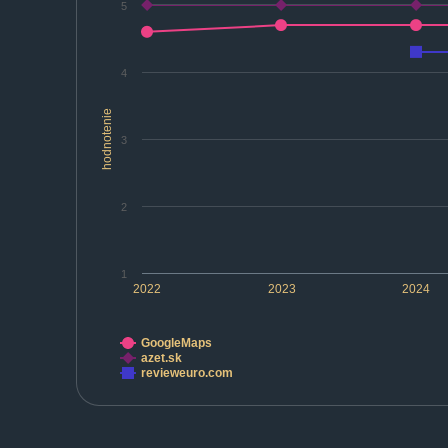
5
4
hodnotenie
3
2
1
2022
2023
2024
GoogleMaps
azet.sk
revieweuro.com