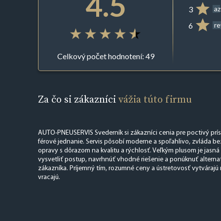
4.5
3
az
6
r
Celkový počet hodnotení: 49
Za čo si zákazníci
vážia túto firmu
AUTO-PNEUSERVIS Svederník si zákazníci cenia pre poctivý prís
férové jednanie. Servis pôsobí moderne a spoľahlivo, zvláda be
opravy s dôrazom na kvalitu a rýchlosť. Veľkým plusom je jasn
vysvetliť postup, navrhnúť vhodné riešenie a ponúknuť alterna
zákazníka. Príjemný tím, rozumné ceny a ústretovosť vytvárajú m
vracajú.