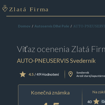
AUTO-PNEUSERVIS
Domov
Autoservis Dlhé Pole
Víťaz ocenenia
Zlatá Fir
AUTO-PNEUSERVIS Svederník
Svederník
4.5
/ 49 Hodnotení
Areál starej kapustárn
Konečná známka
Na zákl
40
G