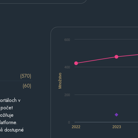
600
400
(570)
Množstvo
(60)
200
ortáloch v
 počet
možňuje
latforme.
0
2022
2023
li dostupné