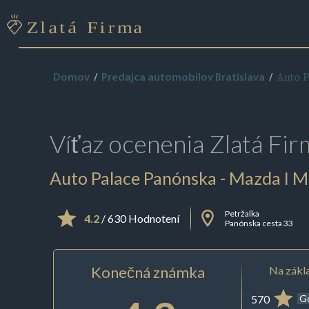
Auto P
Domov
Predajca automobilov Bratislava
Víťaz ocenenia
Zlatá Fir
Auto Palace Panónska - Mazda ǀ Mi
Petržalka
4.2
/ 630 Hodnotení
Panónska cesta 33
Konečná známka
Na zákla
570
G