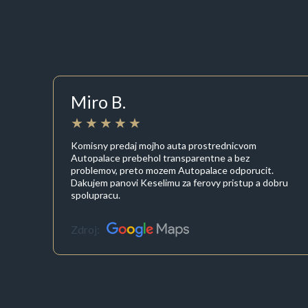
Miro B.
Komisny predaj mojho auta prostrednicvom
Autopalace prebehol transparentne a bez
problemov, preto mozem Autopalace odporucit.
Dakujem panovi Keselimu za ferovy pristup a dobru
spolupracu.
Zdroj: