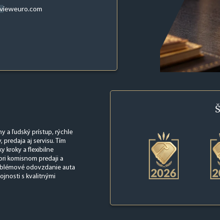
evieweuro.com
Š
y a ľudský prístup, rýchle
predaja aj servisu. Tím
 kroky a flexibilne
pri komisnom predaji a
oblémové odovzdanie auta
ojnosti s kvalitnými