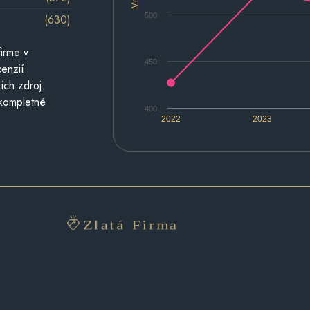
500
(630)
irme v
450
cenzií
ich zdroj.
 kompletné
400
2022
2023