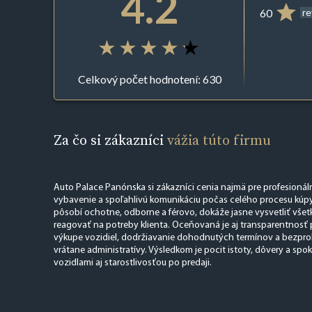
4.2
60
r
Celkový počet hodnotení: 630
Za čo si zákazníci
vážia túto firmu
Auto Palace Panónska si zákazníci cenia najmä pre profesionáln
vybavenie a spoľahlivú komunikáciu počas celého procesu kúpy, 
pôsobí ochotne, odborne a férovo, dokáže jasne vysvetliť všetky
reagovať na potreby klienta. Oceňovaná je aj transparentnosť 
výkupe vozidiel, dodržiavanie dohodnutých termínov a bezpr
vrátane administratívy. Výsledkom je pocit istoty, dôvery a spok
vozidlami aj starostlivosťou po predaji.