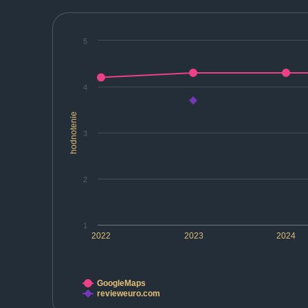
5
4
hodnotenie
3
2
1
2022
2023
2024
GoogleMaps
revieweuro.com