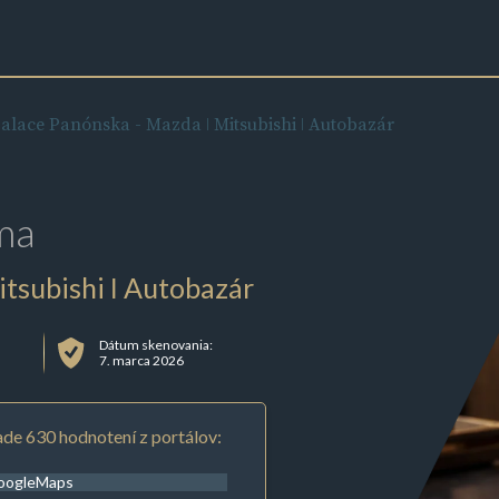
alace Panónska - Mazda ǀ Mitsubishi ǀ Autobazár
ma
tsubishi ǀ Autobazár
Dátum skenovania:
7. marca 2026
de 630 hodnotení z portálov:
oogleMaps