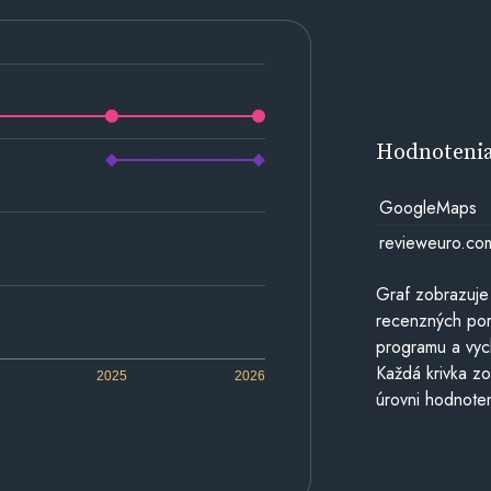
Hodnoteni
GoogleMaps
revieweuro.co
Graf zobrazuje
recenzných por
programu a vyc
Každá krivka zo
2025
2026
úrovni hodnoten