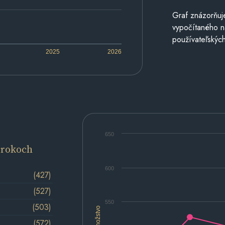
Graf znázorňuj
vypočítaného n
používateľských
2025
2026
650
 rokoch
600
(427)
(527)
550
(503)
Množstvo
(572)