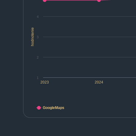
4
hodnotenie
3
2
1
2023
2024
GoogleMaps