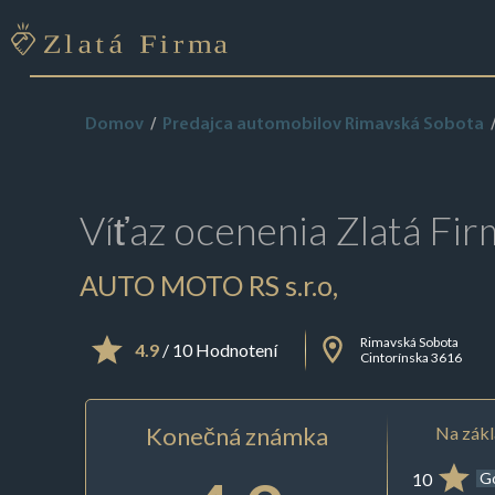
Domov
Predajca automobilov Rimavská Sobota
Víťaz ocenenia
Zlatá Fir
AUTO MOTO RS s.r.o,
Rimavská Sobota
4.9
/ 10 Hodnotení
Cintorínska 3616
Konečná známka
Na zákl
10
G