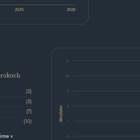
2025
2026
11
 rokoch
10
(5)
9
(5)
8
Množstvo
(7)
(10)
7
irme v
6