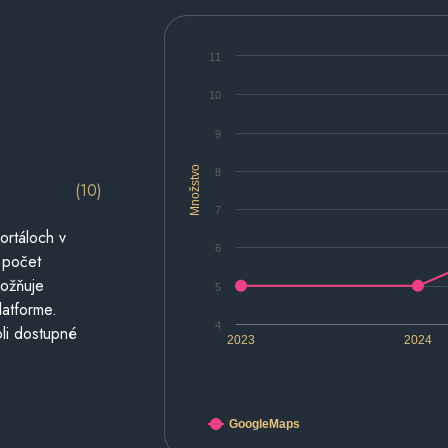
11
10
9
Množstvo
8
(10)
7
ortáloch v
6
 počet
možňuje
5
latforme.
4
li dostupné
2023
2024
GoogleMaps