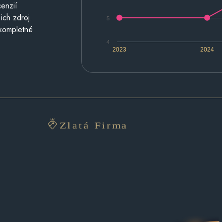
cenzií
ich zdroj.
5
 kompletné
4
2023
2024