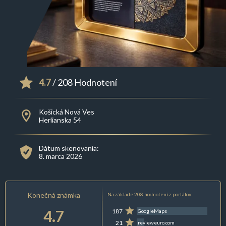
4.7
/ 208 Hodnotení
Košická Nová Ves
Herlianska 54
Dátum skenovania:
8. marca 2026
Konečná známka
Na základe 208 hodnotení z portálov:
4.7
187
GoogleMaps
21
revieweuro.com