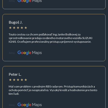
Zdroj:
Bugoš J.
Touto cestou sa chcem poďakovať Ing.Janke Boškovej za
sprostredkovanie predaja osobného motorového vozidla SUZUKI
IGNIS. Oceňujem profesionálny prístup a príjemné vystupovanie.
Zdroj:
Peter L.
Mal som problém s predným RBS radarom. Prístup komunikáciách a
ochota pomôcť je neopísateľná. Vysoký kredit a hodnotenie pre tento
tím ľudí.
Zdroj: