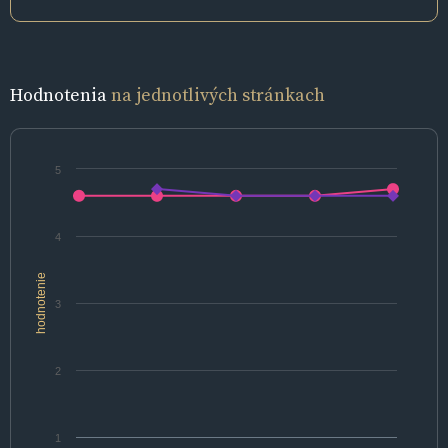
Hodnotenia
na jednotlivých stránkach
5
4
hodnotenie
3
2
1