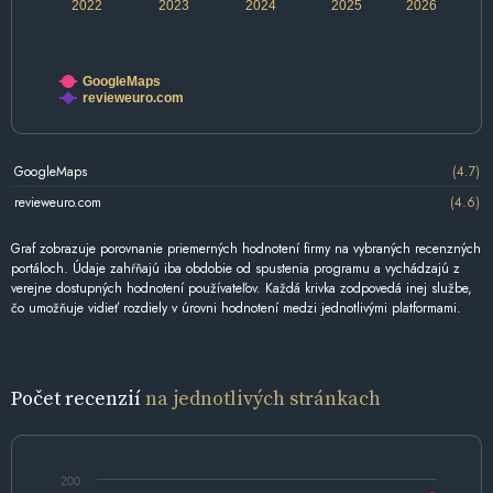
2022
2023
2024
2025
2026
GoogleMaps
revieweuro.com
GoogleMaps
(4.7)
revieweuro.com
(4.6)
Graf zobrazuje porovnanie priemerných hodnotení firmy na vybraných recenzných
portáloch. Údaje zahŕňajú iba obdobie od spustenia programu a vychádzajú z
verejne dostupných hodnotení používateľov. Každá krivka zodpovedá inej službe,
čo umožňuje vidieť rozdiely v úrovni hodnotení medzi jednotlivými platformami.
Počet recenzií
na jednotlivých stránkach
200