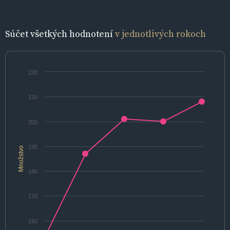
Súčet všetkých hodnotení
v jednotlivých rokoch
220
210
200
190
Množstvo
180
170
160