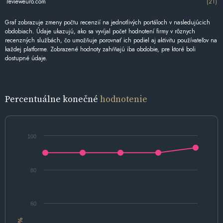
revieweuro.com
(21)
Graf zobrazuje zmeny počtu recenzií na jednotlivých portáloch v nasledujúcich
obdobiach. Údaje ukazujú, ako sa vyvíjal počet hodnotení firmy v rôznych
recenzných službách, čo umožňuje porovnať ich podiel aj aktivitu používateľov na
každej platforme. Zobrazené hodnoty zahŕňajú iba obdobie, pre ktoré boli
dostupné údaje.
Percentuálne konečné
hodnotenie
100
80
60
%