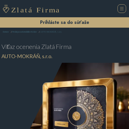
Prihláste sa do súťaže
AUTO-MOKRÁŇ, s.r.o.
Domov
Predajca automobilov Košice
Víťaz ocenenia
Zlatá Firma
AUTO-MOKRÁŇ, s.r.o.