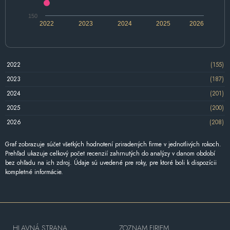
150
2022
2023
2024
2025
2026
2022
(155)
2023
(187)
2024
(201)
2025
(200)
2026
(208)
Graf zobrazuje súčet všetkých hodnotení priradených firme v jednotlivých rokoch.
Prehľad ukazuje celkový počet recenzií zahrnutých do analýzy v danom období
bez ohľadu na ich zdroj. Údaje sú uvedené pre roky, pre ktoré boli k dispozícii
kompletné informácie.
HLAVNÁ STRANA
ZOZNAM FIRIEM