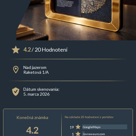
4.2
/ 20 Hodnotení
Nad jazerom
Raketová 1/A
Dátum skenovania:
5. marca 2026
Konečná známka
Na základe 20 hodnotení z portálov:
4.2
19
GoogleMaps
1
revieweuro.com