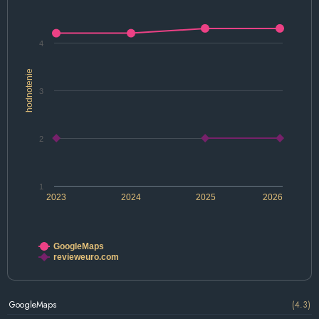
4
hodnotenie
3
2
1
2023
2024
2025
2026
GoogleMaps
revieweuro.com
GoogleMaps
(4.3)