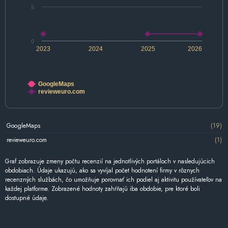
5
0
2023
2024
2025
2026
GoogleMaps
revieweuro.com
GoogleMaps
(19)
revieweuro.com
(1)
Graf zobrazuje zmeny počtu recenzií na jednotlivých portáloch v nasledujúcich
obdobiach. Údaje ukazujú, ako sa vyvíjal počet hodnotení firmy v rôznych
recenzných službách, čo umožňuje porovnať ich podiel aj aktivitu používateľov na
každej platforme. Zobrazené hodnoty zahŕňajú iba obdobie, pre ktoré boli
dostupné údaje.