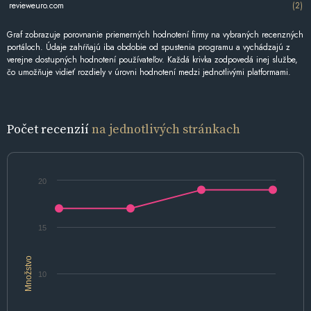
revieweuro.com
(2)
Graf zobrazuje porovnanie priemerných hodnotení firmy na vybraných recenzných
portáloch. Údaje zahŕňajú iba obdobie od spustenia programu a vychádzajú z
verejne dostupných hodnotení používateľov. Každá krivka zodpovedá inej službe,
čo umožňuje vidieť rozdiely v úrovni hodnotení medzi jednotlivými platformami.
Počet recenzií
na jednotlivých stránkach
20
15
Množstvo
10