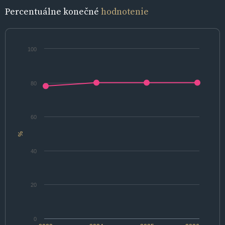
Percentuálne konečné
hodnotenie
100
80
60
%
40
20
0