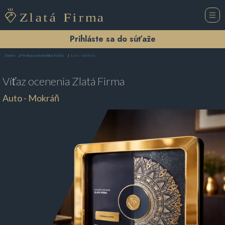
Prihláste sa do súťaže
Auto - Mokráň
Domov
Predajca automobilov Košice
Víťaz ocenenia
Zlatá Firma
Auto - Mokráň