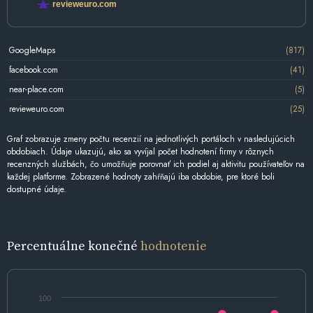
revieweuro.com
GoogleMaps
(817)
facebook.com
(41)
near-place.com
(5)
revieweuro.com
(25)
Graf zobrazuje zmeny počtu recenzií na jednotlivých portáloch v nasledujúcich
obdobiach. Údaje ukazujú, ako sa vyvíjal počet hodnotení firmy v rôznych
recenzných službách, čo umožňuje porovnať ich podiel aj aktivitu používateľov na
každej platforme. Zobrazené hodnoty zahŕňajú iba obdobie, pre ktoré boli
dostupné údaje.
Percentuálne konečné
hodnotenie
100