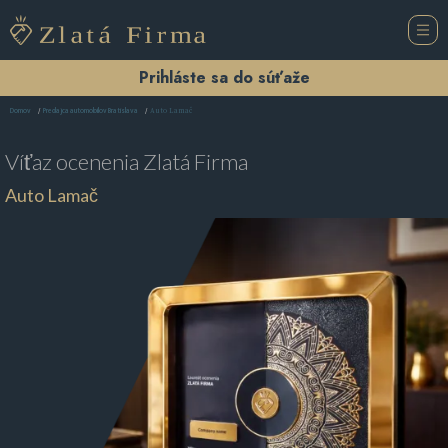
Prihláste sa do súťaže
Auto Lamač
Domov
Predajca automobilov Bratislava
Víťaz ocenenia
Zlatá Firma
Auto Lamač