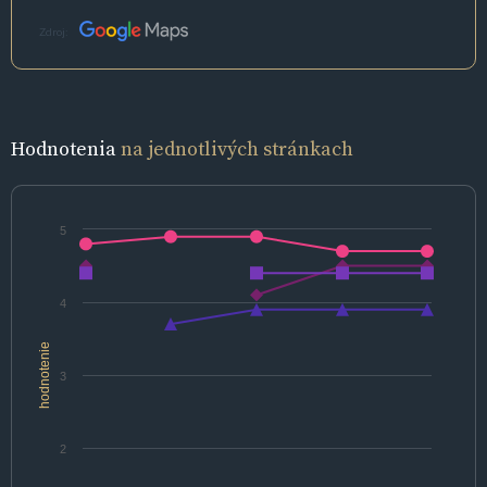
Zdroj:
Hodnotenia
na jednotlivých stránkach
5
4
hodnotenie
3
2