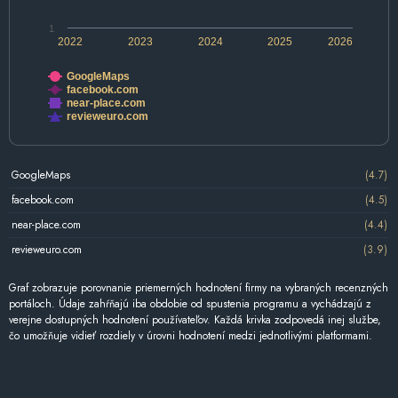
1
2022
2023
2024
2025
2026
GoogleMaps
facebook.com
near-place.com
revieweuro.com
GoogleMaps
(4.7)
facebook.com
(4.5)
near-place.com
(4.4)
revieweuro.com
(3.9)
Graf zobrazuje porovnanie priemerných hodnotení firmy na vybraných recenzných
portáloch. Údaje zahŕňajú iba obdobie od spustenia programu a vychádzajú z
verejne dostupných hodnotení používateľov. Každá krivka zodpovedá inej službe,
čo umožňuje vidieť rozdiely v úrovni hodnotení medzi jednotlivými platformami.