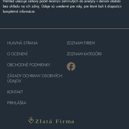
Prehľad ukazuje celkový počet recenzií zahrnutých do analýzy v danom období
bez ohľadu na ich zdroj. Údaje sú uvedené pre roky, pre ktoré boli k dispozícii
kompletné informácie.
HLAVNÁ STRANA
ZOZNAM FIRIEM
O OCENENÍ
ZOZNAM KATEGÓRII
OBCHODNÉ PODMIENKY
ZÁSADY OCHRANY OSOBNÝCH
ÚDAJOV
KONTAKT
PRIHLÁŠKA