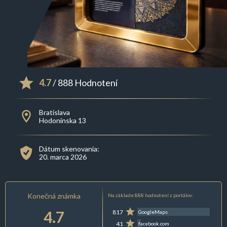
4.7
/ 888 Hodnotení
Bratislava
Hodonínska 13
Dátum skenovania:
20. marca 2026
Konečná známka
Na základe 888 hodnotení z portálov:
4.7
817
GoogleMaps
41
facebook.com