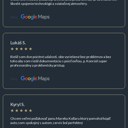
Skvelé spojenie technológií a sviatočnej atmosféry.
Zdroj:
Lukáš S.
Riešil som dve poistné udalosti, obe vyriešené bez problémov a bez
toho aby som riešil dokumentáciu s poisťovňou, p. Konrád super
profesionálny a proklientsky prístup.
Zdroj:
Kyryl S.
Chcem veľmi poďakovať panu Mareku Kollaru ktorý pomohol kúpiť
auto,som spokojný s autom,servis bol perfektný