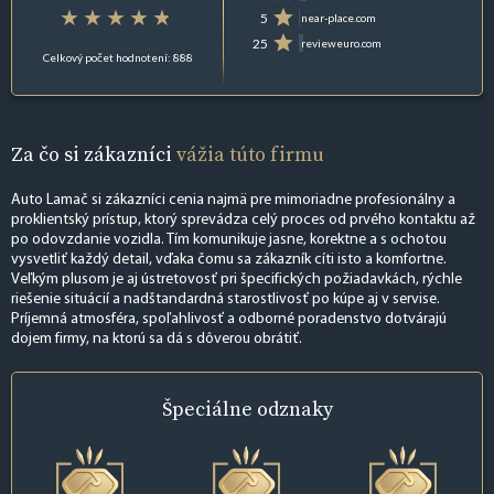
5
near-place.com
25
revieweuro.com
Celkový počet hodnotení: 888
Za čo si zákazníci
vážia túto firmu
Auto Lamač si zákazníci cenia najmä pre mimoriadne profesionálny a
proklientský prístup, ktorý sprevádza celý proces od prvého kontaktu až
po odovzdanie vozidla. Tím komunikuje jasne, korektne a s ochotou
vysvetliť každý detail, vďaka čomu sa zákazník cíti isto a komfortne.
Veľkým plusom je aj ústretovosť pri špecifických požiadavkách, rýchle
riešenie situácií a nadštandardná starostlivosť po kúpe aj v servise.
Príjemná atmosféra, spoľahlivosť a odborné poradenstvo dotvárajú
dojem firmy, na ktorú sa dá s dôverou obrátiť.
Špeciálne
odznaky