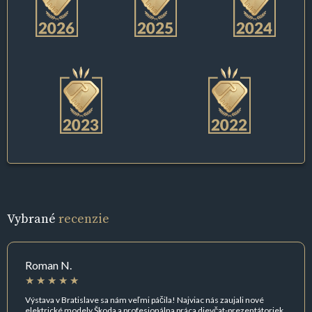
Vybrané
recenzie
Roman N.
Výstava v Bratislave sa nám veľmi páčila! Najviac nás zaujali nové
elektrické modely Škoda a profesionálna práca dievčat-prezentátoriek.