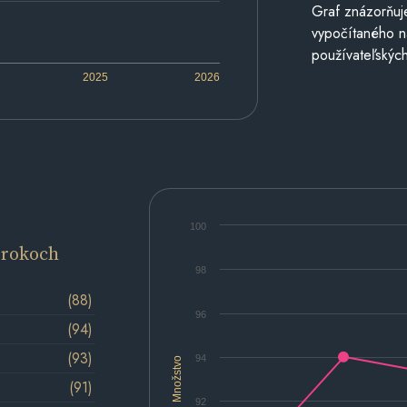
Graf znázorňuj
vypočítaného n
používateľských
2025
2026
100
 rokoch
98
(88)
96
(94)
(93)
94
Množstvo
(91)
92