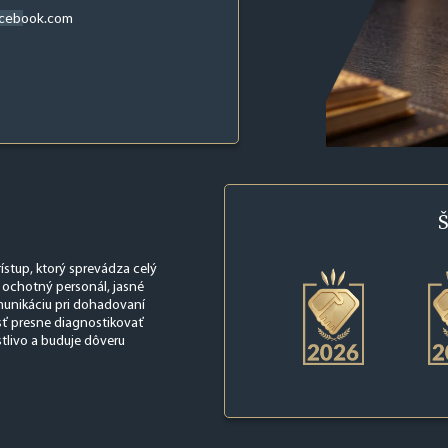
acebook.com
Š
rístup, ktorý sprevádza celý
 ochotný personál, jasné
omunikáciu pri dohadovaní
sť presne diagnostikovať
stlivo a buduje dôveru