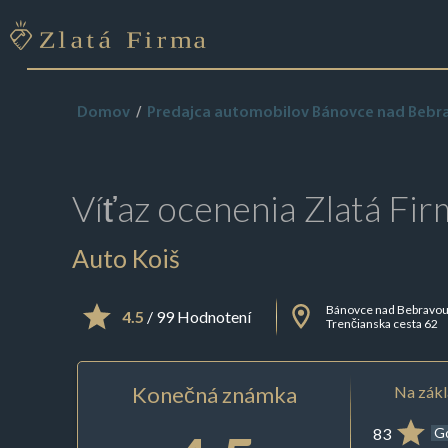
Domov
Predajca automobilov Bánovce nad Bebr
Víťaz ocenenia
Zlatá Fir
Auto Koiš
Bánovce nad Bebravo
4.5
/ 99 Hodnotení
Trenčianska cesta 62
Konečná známka
Na zákl
83
G