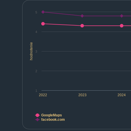
5
4
hodnotenie
3
2
1
2022
2023
2024
GoogleMaps
facebook.com