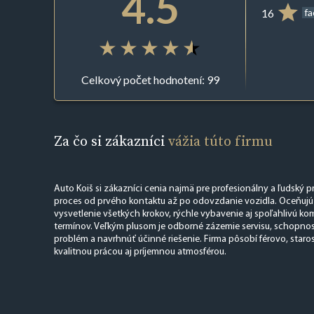
4.5
16
f
Celkový počet hodnotení: 99
Za čo si zákazníci
vážia túto firmu
Auto Koiš si zákazníci cenia najmä pre profesionálny a ľudský p
proces od prvého kontaktu až po odovzdanie vozidla. Oceňujú
vysvetlenie všetkých krokov, rýchle vybavenie aj spoľahlivú k
termínov. Veľkým plusom je odborné zázemie servisu, schopno
problém a navrhnúť účinné riešenie. Firma pôsobí férovo, staro
kvalitnou prácou aj príjemnou atmosférou.