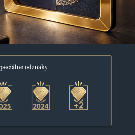
peciálne
odznaky
+2