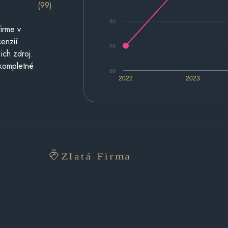
(99)
90
irme v
cenzií
88
ich zdroj.
 kompletné
86
2022
2023