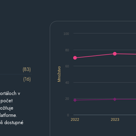
100
80
60
(83)
Množstvo
(16)
40
ortáloch v
20
 počet
možňuje
latforme.
0
2022
2023
li dostupné