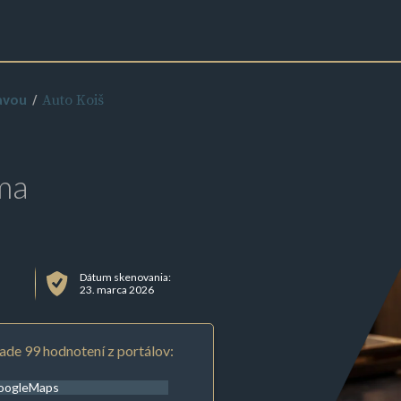
Auto Koiš
avou
ma
u
Dátum skenovania:
23. marca 2026
ade 99 hodnotení z portálov:
oogleMaps