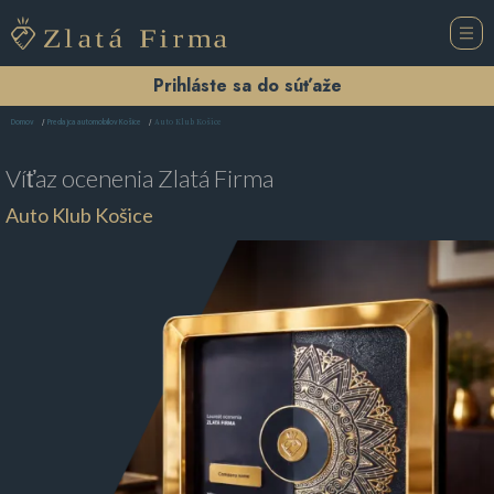
Prihláste sa do súťaže
Auto Klub Košice
Domov
Predajca automobilov Košice
Víťaz ocenenia
Zlatá Firma
Auto Klub Košice