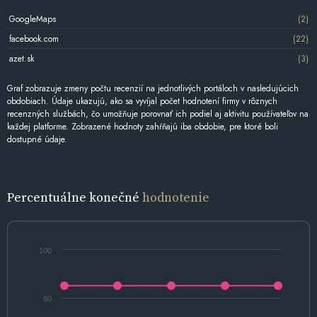
GoogleMaps
(2)
facebook.com
(22)
azet.sk
(3)
Graf zobrazuje zmeny počtu recenzií na jednotlivých portáloch v nasledujúcich
obdobiach. Údaje ukazujú, ako sa vyvíjal počet hodnotení firmy v rôznych
recenzných službách, čo umožňuje porovnať ich podiel aj aktivitu používateľov na
každej platforme. Zobrazené hodnoty zahŕňajú iba obdobie, pre ktoré boli
dostupné údaje.
Percentuálne konečné
hodnotenie
100
80