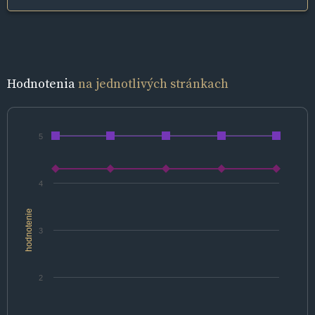
Hodnotenia
na jednotlivých stránkach
5
4
hodnotenie
3
2