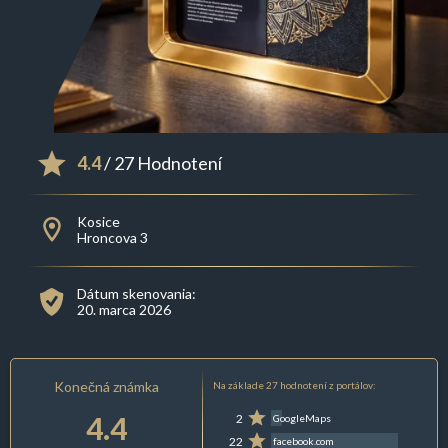
4.4
/ 27 Hodnotení
Kosice
Hroncova 3
Dátum skenovania:
20. marca 2026
Konečná známka
Na základe 27 hodnotení z portálov:
4.4
2
GoogleMaps
22
facebook.com