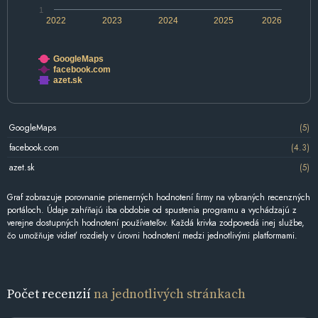
1
2022
2023
2024
2025
2026
GoogleMaps
facebook.com
azet.sk
GoogleMaps
(5)
facebook.com
(4.3)
azet.sk
(5)
Graf zobrazuje porovnanie priemerných hodnotení firmy na vybraných recenzných
portáloch. Údaje zahŕňajú iba obdobie od spustenia programu a vychádzajú z
verejne dostupných hodnotení používateľov. Každá krivka zodpovedá inej službe,
čo umožňuje vidieť rozdiely v úrovni hodnotení medzi jednotlivými platformami.
Počet recenzií
na jednotlivých stránkach