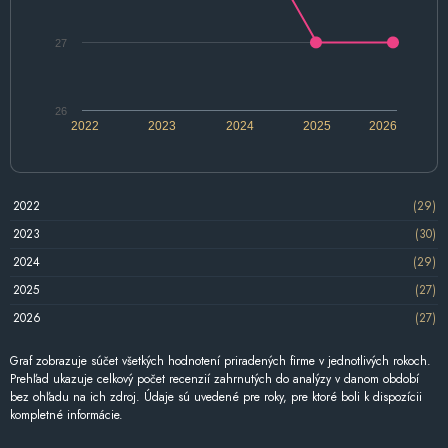
27
26
2022
2023
2024
2025
2026
2022
(29)
2023
(30)
2024
(29)
2025
(27)
2026
(27)
Graf zobrazuje súčet všetkých hodnotení priradených firme v jednotlivých rokoch.
Prehľad ukazuje celkový počet recenzií zahrnutých do analýzy v danom období
bez ohľadu na ich zdroj. Údaje sú uvedené pre roky, pre ktoré boli k dispozícii
kompletné informácie.