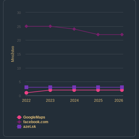
30
25
20
Množstvo
15
10
5
0
2022
2023
2024
2025
2026
GoogleMaps
facebook.com
azet.sk