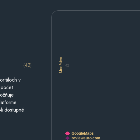
Množstvo
(42)
42
ortáloch v
 počet
možňuje
latforme.
li dostupné
GoogleMaps
revieweuro.com