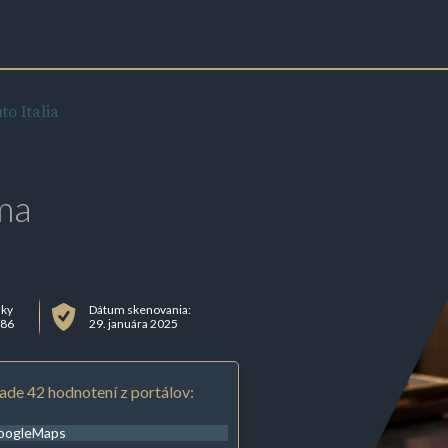
to Italia
ma
mky
Dátum skenovania:
986
29. januára 2025
ade 42 hodnotení z portálov:
oogleMaps