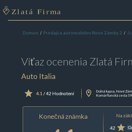
Au
Domov
Predajca automobilov Nové Zámky 2
Víťaz ocenenia
Zlatá Fir
Auto Italia
Dolná kapsa, Nové Zá
4.1
/ 42 Hodnotení
Komárňanská cesta 5
Konečná známka
Na zákl
42
G