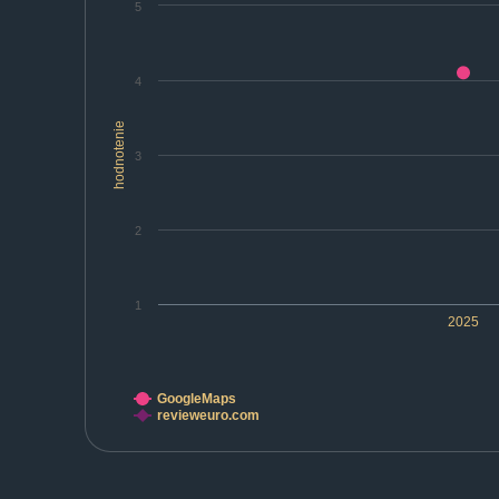
5
4
hodnotenie
3
2
1
2025
GoogleMaps
revieweuro.com