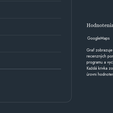
Hodnoteni
GoogleMaps
Graf zobrazuje
recenzných por
programu a vyc
Každá krivka zo
úrovni hodnoten