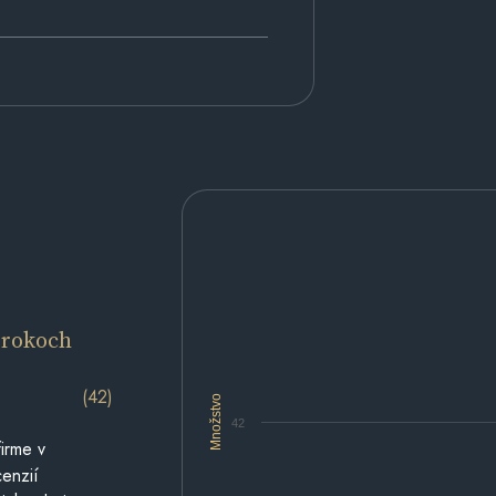
 rokoch
(42)
Množstvo
42
irme v
cenzií