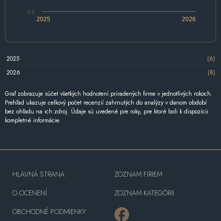
5.5
2025
2026
2025
(6)
2026
(8)
Graf zobrazuje súčet všetkých hodnotení priradených firme v jednotlivých rokoch.
Prehľad ukazuje celkový počet recenzií zahrnutých do analýzy v danom období
bez ohľadu na ich zdroj. Údaje sú uvedené pre roky, pre ktoré boli k dispozícii
kompletné informácie.
HLAVNÁ STRANA
ZOZNAM FIRIEM
O OCENENÍ
ZOZNAM KATEGÓRII
OBCHODNÉ PODMIENKY