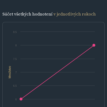
Súčet všetkých hodnotení
v jednotlivých rokoch
8.5
8
7.5
Množstvo
7
6.5
6