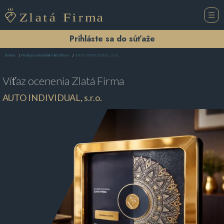
Prihláste sa do súťaže
AUTO INDIVIDUAL, s.r.o.
Domov
Predajca automobilov Bratislava
Víťaz ocenenia
Zlatá Firma
AUTO INDIVIDUAL, s.r.o.