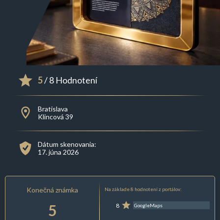
5
/ 8 Hodnotení
Bratislava
Klincová 39
Dátum skenovania:
17. júna 2026
Konečná známka
Na základe 8 hodnotení z portálov:
5
8
GoogleMaps