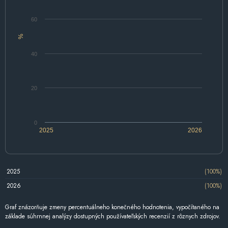
60
%
40
20
0
2025
2026
2025
(100%)
2026
(100%)
Graf znázorňuje zmeny percentuálneho konečného hodnotenia, vypočítaného na
základe súhrnnej analýzy dostupných používateľských recenzií z rôznych zdrojov.