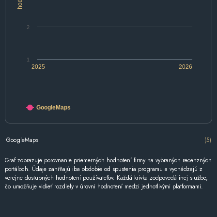
2
1
2025
2026
GoogleMaps
GoogleMaps
(5)
Graf zobrazuje porovnanie priemerných hodnotení firmy na vybraných recenzných
portáloch. Údaje zahŕňajú iba obdobie od spustenia programu a vychádzajú z
verejne dostupných hodnotení používateľov. Každá krivka zodpovedá inej službe,
čo umožňuje vidieť rozdiely v úrovni hodnotení medzi jednotlivými platformami.