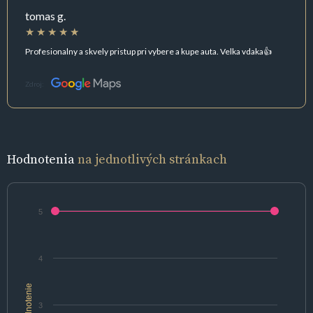
tomas g.
Profesionalny a skvely pristup pri vybere a kupe auta. Velka vdaka👍
Zdroj:
Hodnotenia
na jednotlivých stránkach
5
4
hodnotenie
3