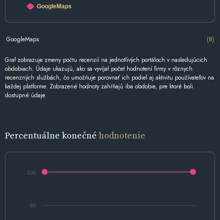
GoogleMaps
GoogleMaps
(8)
Graf zobrazuje zmeny počtu recenzií na jednotlivých portáloch v nasledujúcich
obdobiach. Údaje ukazujú, ako sa vyvíjal počet hodnotení firmy v rôznych
recenzných službách, čo umožňuje porovnať ich podiel aj aktivitu používateľov na
každej platforme. Zobrazené hodnoty zahŕňajú iba obdobie, pre ktoré boli
dostupné údaje.
Percentuálne konečné
hodnotenie
100
80