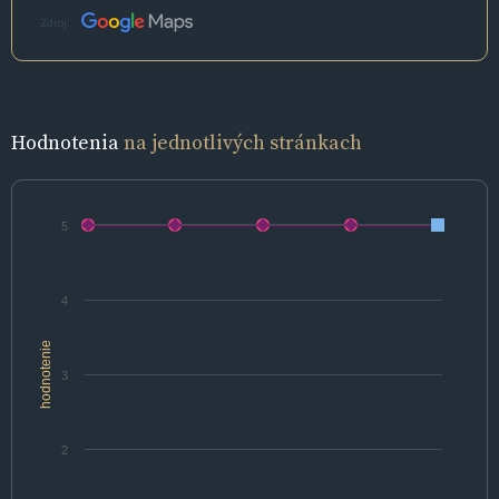
Zdroj:
Hodnotenia
na jednotlivých stránkach
5
4
hodnotenie
3
2