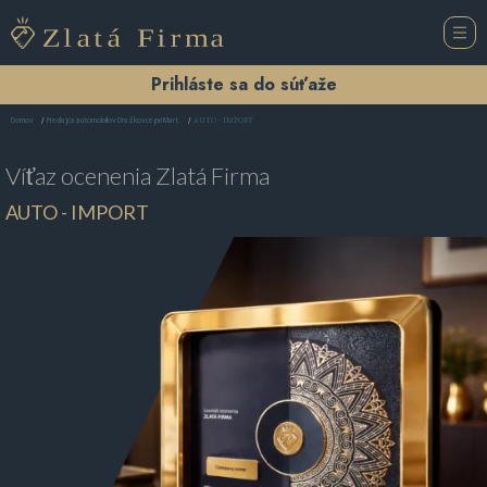
Prihláste sa do súťaže
AUTO - IMPORT
Domov
Predajca automobilov Dražkovce pri Mart.
Víťaz ocenenia
Zlatá Firma
AUTO - IMPORT