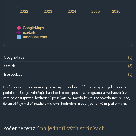
1
2022
2023
2024
2025
2026
GoogleMaps
azet.sk
facebook.com
GoogleMaps
(5)
azet.sk
(5)
facebook.com
(5)
Graf zobrazuje porovnanie priemerných hodnotení firmy na vybraných recenzných
portáloch. Údaje zahŕňajú iba obdobie od spustenia programu a vychádzajú z
verejne dostupných hodnotení používateľov. Každá krivka zodpovedá inej službe,
čo umožňuje vidieť rozdiely v úrovni hodnotení medzi jednotlivými platformami.
Počet recenzií
na jednotlivých stránkach