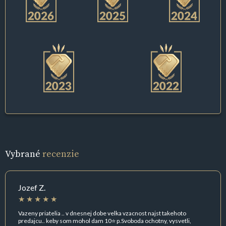
Vybrané
recenzie
Jozef Z.
Vazeny priatelia .. v dnesnej dobe velka vzacnost najst takehoto
predajcu.. keby som mohol dam 10⭐️ p.Svoboda ochotny, vysvetli,