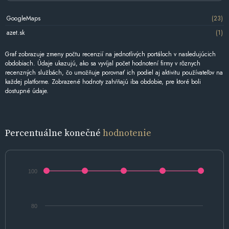
GoogleMaps
(23)
azet.sk
(1)
Graf zobrazuje zmeny počtu recenzií na jednotlivých portáloch v nasledujúcich
obdobiach. Údaje ukazujú, ako sa vyvíjal počet hodnotení firmy v rôznych
recenzných službách, čo umožňuje porovnať ich podiel aj aktivitu používateľov na
každej platforme. Zobrazené hodnoty zahŕňajú iba obdobie, pre ktoré boli
dostupné údaje.
Percentuálne konečné
hodnotenie
100
80