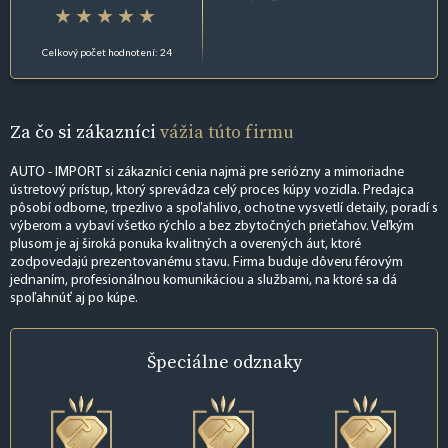
Celkový počet hodnotení: 24
Za čo si zákazníci
vážia túto firmu
AUTO - IMPORT si zákazníci cenia najmä pre seriózny a mimoriadne
ústretový prístup, ktorý sprevádza celý proces kúpy vozidla. Predajca
pôsobí odborne, trpezlivo a spoľahlivo, ochotne vysvetlí detaily, poradí s
výberom a vybaví všetko rýchlo a bez zbytočných prieťahov. Veľkým
plusom je aj široká ponuka kvalitných a overených áut, ktoré
zodpovedajú prezentovanému stavu. Firma buduje dôveru férovým
jednaním, profesionálnou komunikáciou a službami, na ktoré sa dá
spoľahnúť aj po kúpe.
Špeciálne
odznaky