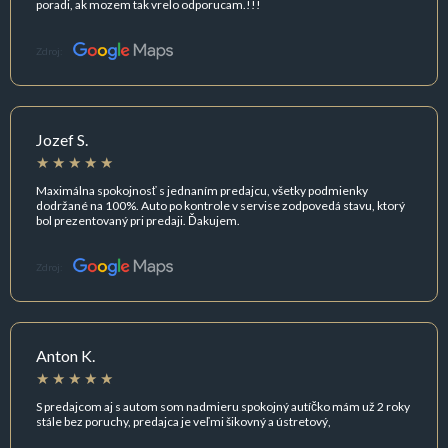
poradi, ak mozem tak vrelo odporucam.!!!
Zdroj:
Jozef S.
Maximálna spokojnosť s jednaním predajcu, všetky podmienky
dodržané na 100%. Auto po kontrole v servise zodpovedá stavu, ktorý
bol prezentovaný pri predaji. Ďakujem.
Zdroj:
Anton K.
S predajcom aj s autom som nadmieru spokojný autíčko mám už 2 roky
stále bez poruchy, predajca je veľmi šikovný a ústretový,