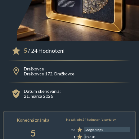
5
/ 24 Hodnotení
Dražkovce
Dražkovce 172, Dražkovce
Dátum skenovania:
21. marca 2026
Konečná známka
Na základe 24 hodnotení z portálov:
5
23
GoogleMaps
1
azet.sk