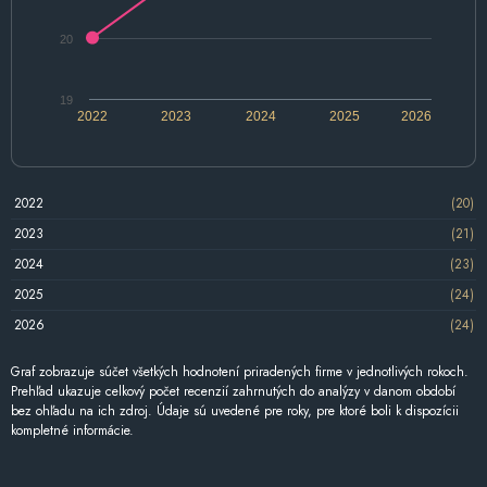
20
19
2022
2023
2024
2025
2026
2022
(20)
2023
(21)
2024
(23)
2025
(24)
2026
(24)
Graf zobrazuje súčet všetkých hodnotení priradených firme v jednotlivých rokoch.
Prehľad ukazuje celkový počet recenzií zahrnutých do analýzy v danom období
bez ohľadu na ich zdroj. Údaje sú uvedené pre roky, pre ktoré boli k dispozícii
kompletné informácie.