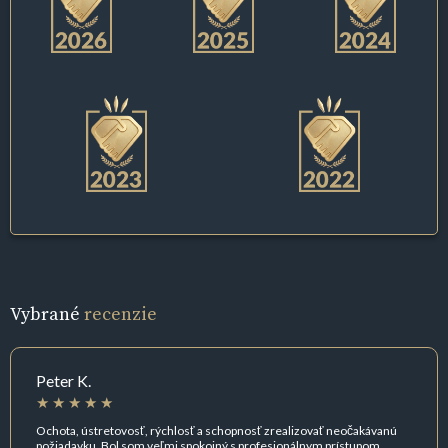
Vybrané
recenzie
Peter K.
Ochota, ústretovosť, rýchlosť a schopnosť zrealizovať neočakávanú
požiadavku. Bol som veľmi spokojný s profesionálnym prístupom.