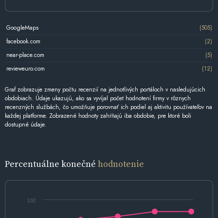
GoogleMaps
(505)
facebook.com
(2)
near-place.com
(5)
revieweuro.com
(12)
Graf zobrazuje zmeny počtu recenzií na jednotlivých portáloch v nasledujúcich
obdobiach. Údaje ukazujú, ako sa vyvíjal počet hodnotení firmy v rôznych
recenzných službách, čo umožňuje porovnať ich podiel aj aktivitu používateľov na
každej platforme. Zobrazené hodnoty zahŕňajú iba obdobie, pre ktoré boli
dostupné údaje.
Percentuálne konečné
hodnotenie
100