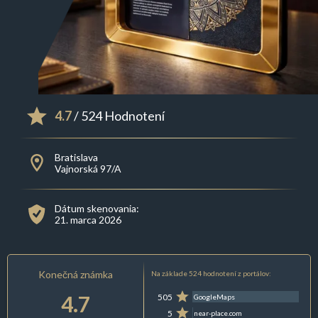
4.7
/ 524 Hodnotení
Bratislava
Vajnorská 97/A
Dátum skenovania:
21. marca 2026
Konečná známka
Na základe 524 hodnotení z portálov:
4.7
505
GoogleMaps
5
near-place.com