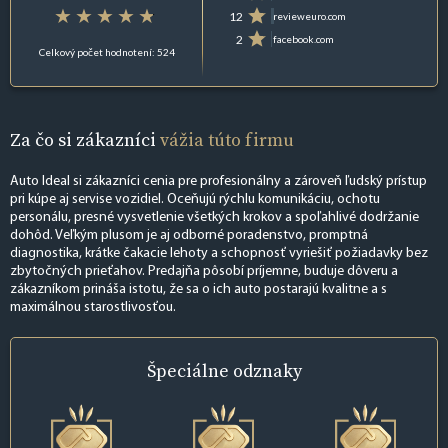
12
revieweuro.com
2
facebook.com
Celkový počet hodnotení: 524
Za čo si zákazníci
vážia túto firmu
Auto Ideal si zákazníci cenia pre profesionálny a zároveň ľudský prístup
pri kúpe aj servise vozidiel. Oceňujú rýchlu komunikáciu, ochotu
personálu, presné vysvetlenie všetkých krokov a spoľahlivé dodržanie
dohôd. Veľkým plusom je aj odborné poradenstvo, promptná
diagnostika, krátke čakacie lehoty a schopnosť vyriešiť požiadavky bez
zbytočných prieťahov. Predajňa pôsobí príjemne, buduje dôveru a
zákazníkom prináša istotu, že sa o ich auto postarajú kvalitne a s
maximálnou starostlivosťou.
Špeciálne
odznaky