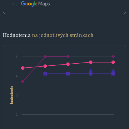
Zdroj:
Hodnotenia
na jednotlivých stránkach
5
4
hodnotenie
3
2