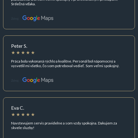
Srdečná vďaka.
Zdroj:
Peter S.
Práca bola vykonaná rýchlo a kvalitne. Personál bol nápomocný a
vysvetlil mi všetko, čo som potreboval vedieť. Som veľmi spokojný.
Zdroj:
Eva C.
Navstevujem servis pravidelne a som vzdy spokojna. Dakujem za
skvele sluzby!