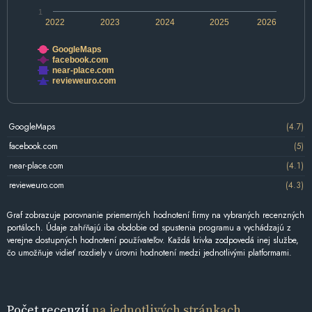
1
2022
2023
2024
2025
2026
GoogleMaps
facebook.com
near-place.com
revieweuro.com
GoogleMaps
(4.7)
facebook.com
(5)
near-place.com
(4.1)
revieweuro.com
(4.3)
Graf zobrazuje porovnanie priemerných hodnotení firmy na vybraných recenzných
portáloch. Údaje zahŕňajú iba obdobie od spustenia programu a vychádzajú z
verejne dostupných hodnotení používateľov. Každá krivka zodpovedá inej službe,
čo umožňuje vidieť rozdiely v úrovni hodnotení medzi jednotlivými platformami.
Počet recenzií
na jednotlivých stránkach