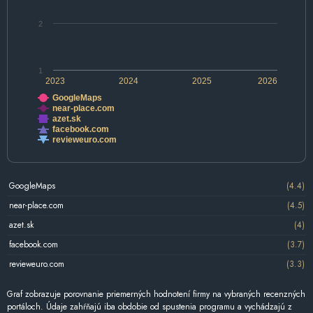
2
1
2023
2024
2025
2026
GoogleMaps
near-place.com
azet.sk
facebook.com
revieweuro.com
GoogleMaps
(4.4)
near-place.com
(4.5)
azet.sk
(4)
facebook.com
(3.7)
revieweuro.com
(3.3)
Graf zobrazuje porovnanie priemerných hodnotení firmy na vybraných recenzných
portáloch. Údaje zahŕňajú iba obdobie od spustenia programu a vychádzajú z