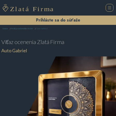
Prihláste sa do súťaže
Auto Gabriel
Domov
Predajca automobilov Košice
Víťaz ocenenia
Zlatá Firma
Auto Gabriel