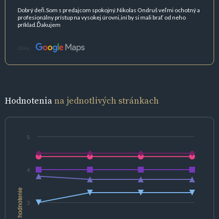
Dobrý deň.Som s predajcom spokojný.Nikolas Ondruš veľmi ochotný a
profesionálny prístup na vysokej úrovni,iní by si mali brať od neho
príklad.Ďakujem
Zdroj:
Hodnotenia
na jednotlivých stránkach
5
4
hodnotenie
3