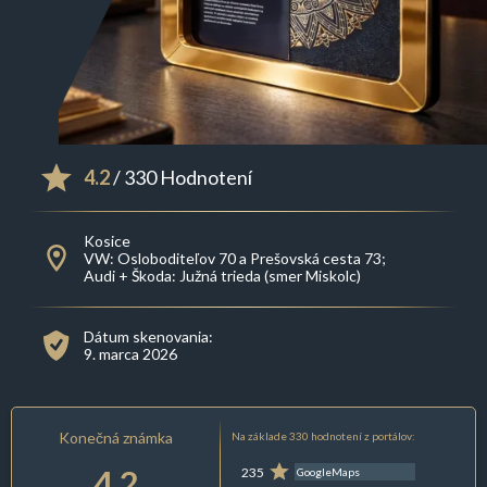
4.2
/ 330 Hodnotení
Kosice
VW: Osloboditeľov 70 a Prešovská cesta 73;
Audi + Škoda: Južná trieda (smer Miskolc)
Dátum skenovania:
9. marca 2026
Konečná známka
Na základe 330 hodnotení z portálov:
4.2
235
GoogleMaps