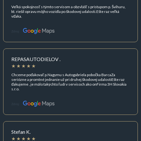
Veľká spokojnosť s týmto servisom a obzvlášť s prístupom p. Švihuru,
kt. riešil opravu môjho vozidla po škodovej udalosti.Ešte raz veľká
vďaka.
Zdroj:
REPASAUTODIELOV .
Chceme poďakovať p.Nagymu s Autogabriela pobočka BarcaZa
seriózne a promtné jednanie už pri druhej škodovej udalostiEšte raz
ďakujeme , je málo takýchto ľudí v servisoch ako onFirma 3H Slovakia
s.r.o.
Zdroj:
Stefan K.