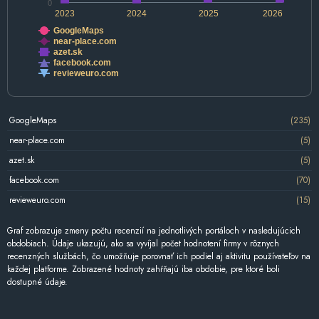
0
2023
2024
2025
2026
GoogleMaps
near-place.com
azet.sk
facebook.com
revieweuro.com
GoogleMaps
(235)
near-place.com
(5)
azet.sk
(5)
facebook.com
(70)
revieweuro.com
(15)
Graf zobrazuje zmeny počtu recenzií na jednotlivých portáloch v nasledujúcich
obdobiach. Údaje ukazujú, ako sa vyvíjal počet hodnotení firmy v rôznych
recenzných službách, čo umožňuje porovnať ich podiel aj aktivitu používateľov na
každej platforme. Zobrazené hodnoty zahŕňajú iba obdobie, pre ktoré boli
dostupné údaje.