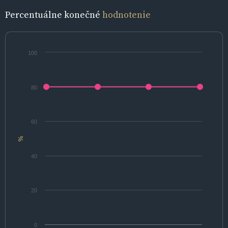
Percentuálne konečné
hodnotenie
100
80
60
%
40
20
0