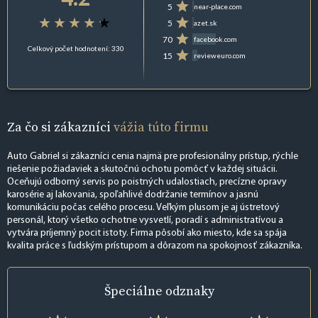
5
near-place.com
5
azet.sk
70
facebook.com
Celkový počet hodnotení: 330
15
revieweuro.com
Za čo si zákazníci
vážia túto firmu
Auto Gabriel si zákazníci cenia najmä pre profesionálny prístup, rýchle
riešenie požiadaviek a skutočnú ochotu pomôcť v každej situácii.
Oceňujú odborný servis po poistných udalostiach, precízne opravy
karosérie aj lakovania, spoľahlivé dodržanie termínov a jasnú
komunikáciu počas celého procesu. Veľkým plusom je aj ústretový
personál, ktorý všetko ochotne vysvetlí, poradí s administratívou a
vytvára príjemný pocit istoty. Firma pôsobí ako miesto, kde sa spája
kvalita práce s ľudským prístupom a dôrazom na spokojnosť zákazníka.
Špeciálne
odznaky