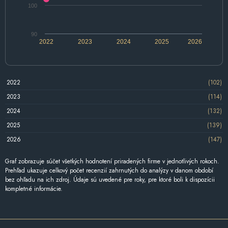
100
90
2022
2023
2024
2025
2026
2022
(102)
2023
(114)
2024
(132)
2025
(139)
2026
(147)
Graf zobrazuje súčet všetkých hodnotení priradených firme v jednotlivých rokoch.
Prehľad ukazuje celkový počet recenzií zahrnutých do analýzy v danom období
bez ohľadu na ich zdroj. Údaje sú uvedené pre roky, pre ktoré boli k dispozícii
kompletné informácie.