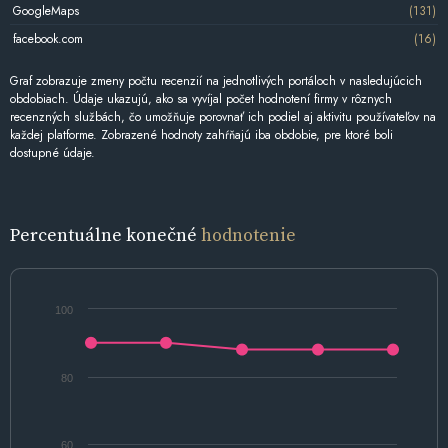
GoogleMaps
(131)
facebook.com
(16)
Graf zobrazuje zmeny počtu recenzií na jednotlivých portáloch v nasledujúcich
obdobiach. Údaje ukazujú, ako sa vyvíjal počet hodnotení firmy v rôznych
recenzných službách, čo umožňuje porovnať ich podiel aj aktivitu používateľov na
každej platforme. Zobrazené hodnoty zahŕňajú iba obdobie, pre ktoré boli
dostupné údaje.
Percentuálne konečné
hodnotenie
100
80
60