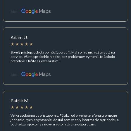
Zdroj:
Adam U.
Skvelý prístup, ochota pomôcť, poradiť. Mal som u nich už tri autá na
servise. Všetko prebehlo hladko, bez problémov, vymenili to čo bolo
potrebné. Určite sa ešte vrátim!
Zdroj:
Patrik M.
Velka spokojnost s pristupom p. Fábika, od prveho telefonu promptne
jednanie, rychle vybavanie, dostal som vsetky informacie o priebehu a
odchadzal spokojny s novym autom.Urcite odporucam.