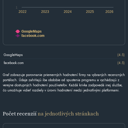
1
2022
2023
2024
2025
2026
GoogleMaps
facebook.com
GoogleMaps
(4.5)
facebook.com
(4.5)
Graf zobrazuje porovnanie priemerných hodnotení firmy na vybraných recenzných
portáloch. Údaje zahŕňajú iba obdobie od spustenia programu a vychádzajú z
verejne dostupných hodnotení používateľov. Každá krivka zodpovedá inej službe,
čo umožňuje vidieť rozdiely v úrovni hodnotení medzi jednotlivými platformami.
Počet recenzií
na jednotlivých stránkach