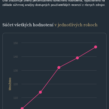
Graf znázorňuje zmeny percentuálneho konečného hodnotenia, vypočítaného na
základe súhrnnej analýzy dostupných používateľských recenzií z rôznych zdrojov.
Súčet všetkých hodnotení
v jednotlivých rokoch
150
140
130
Množstvo
120
110