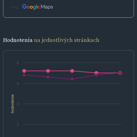
Zdroj:
Hodnotenia
na jednotlivých stránkach
5
4
hodnotenie
3
2