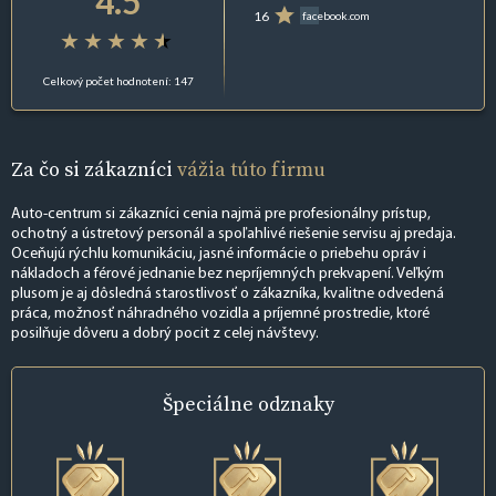
4.5
16
facebook.com
Celkový počet hodnotení: 147
Za čo si zákazníci
vážia túto firmu
Auto-centrum si zákazníci cenia najmä pre profesionálny prístup,
ochotný a ústretový personál a spoľahlivé riešenie servisu aj predaja.
Oceňujú rýchlu komunikáciu, jasné informácie o priebehu opráv i
nákladoch a férové jednanie bez nepríjemných prekvapení. Veľkým
plusom je aj dôsledná starostlivosť o zákazníka, kvalitne odvedená
práca, možnosť náhradného vozidla a príjemné prostredie, ktoré
posilňuje dôveru a dobrý pocit z celej návštevy.
Špeciálne
odznaky