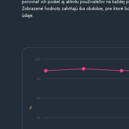
porovnať ich podiel aj aktivitu používateľov na každej p
Zobrazené hodnoty zahŕňajú iba obdobie, pre ktoré bo
údaje.
100
80
60
%
40