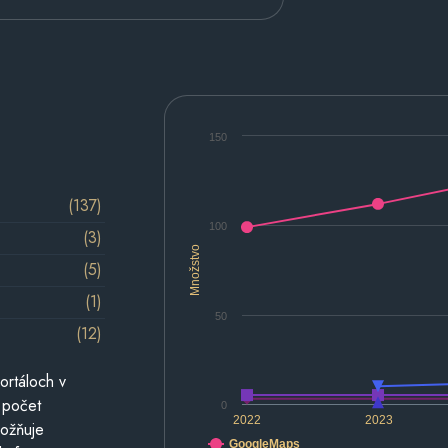
150
(137)
100
(3)
Množstvo
(5)
(1)
50
(12)
ortáloch v
 počet
0
2022
2023
možňuje
GoogleMaps