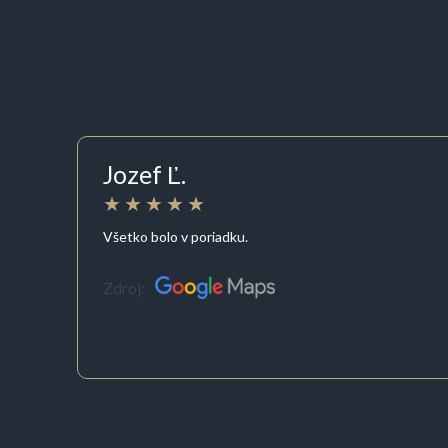
Jozef Ľ.
Všetko bolo v poriadku.
Zdroj: