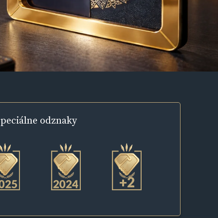
peciálne
odznaky
+2