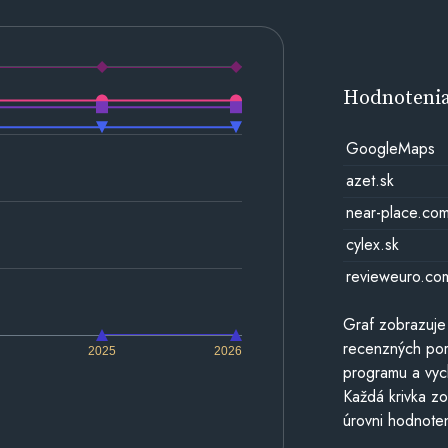
Hodnoteni
GoogleMaps
azet.sk
near-place.co
cylex.sk
revieweuro.co
Graf zobrazuje
recenzných por
2025
2026
programu a vyc
Každá krivka zo
úrovni hodnoten