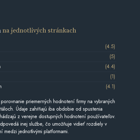
a
na jednotlivých stránkach
(4.5)
(5)
m
(4.4)
(1)
m
(4.1)
 porovnanie priemerných hodnotení firmy na vybraných
táloch. Údaje zahŕňajú iba obdobie od spustenia
hádzajú z verejne dostupných hodnotení používateľov.
dpovedá inej službe, čo umožňuje vidieť rozdiely v
í medzi jednotlivými platformami.