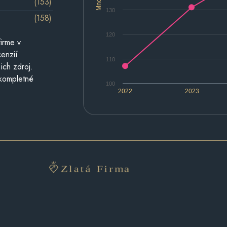
(153)
130
(158)
120
irme v
cenzií
110
ich zdroj.
 kompletné
100
2022
2023