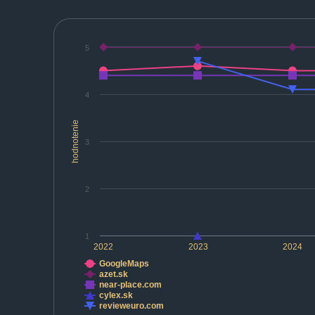
5
4
hodnotenie
3
2
1
2022
2023
2024
GoogleMaps
azet.sk
near-place.com
cylex.sk
revieweuro.com