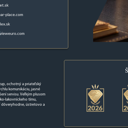
et.sk
ar-place.com
lex.sk
evieweuro.com
Š
stup, ochotný a priateľský
ýchlu komunikáciu, jasné
ešení servisu. Veľkým plusom
ko-lakovníckeho tímu,
í dôveryhodne, ústretovo a