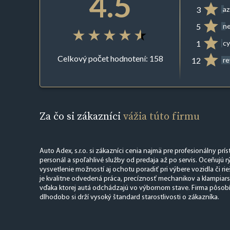
4.5
3
az
5
ne
1
cy
Celkový počet hodnotení: 158
12
r
Za čo si zákazníci
vážia túto firmu
Auto Adex, s.r.o. si zákazníci cenia najmä pre profesionálny prí
personál a spoľahlivé služby od predaja až po servis. Oceňujú r
vysvetlenie možností aj ochotu poradiť pri výbere vozidla či ri
je kvalitne odvedená práca, precíznosť mechanikov a klampiars
vďaka ktorej autá odchádzajú vo výbornom stave. Firma pôsob
dlhodobo si drží vysoký štandard starostlivosti o zákazníka.