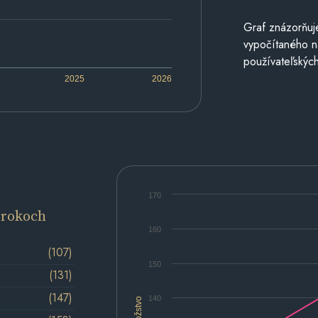
Graf znázorňuj
vypočítaného n
používateľských
2025
2026
170
 rokoch
160
(107)
150
(131)
(147)
140
Množstvo