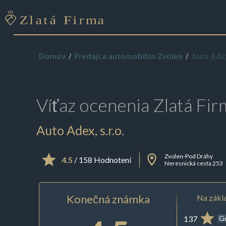
Auto Adex,
Domov
Predajca automobilov Zvolen
Víťaz ocenenia
Zlatá Fir
Auto Adex, s.r.o.
Zvolen-Pod Dráhy
4.5
/ 158 Hodnotení
Neresnická cesta 253
Konečná známka
Na zákla
137
G