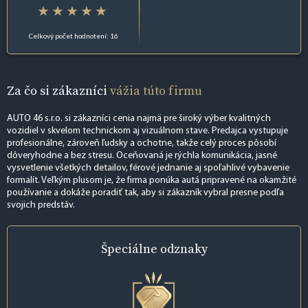
Celkový počet hodnotení: 16
Za čo si zákazníci
vážia túto firmu
AUTO 46 s.r.o. si zákazníci cenia najmä pre široký výber kvalitných
vozidiel v skvelom technickom aj vizuálnom stave. Predajca vystupuje
profesionálne, zároveň ľudsky a ochotne, takže celý proces pôsobí
dôveryhodne a bez stresu. Oceňovaná je rýchla komunikácia, jasné
vysvetlenie všetkých detailov, férové jednanie aj spoľahlivé vybavenie
formalít. Veľkým plusom je, že firma ponúka autá pripravené na okamžité
používanie a dokáže poradiť tak, aby si zákazník vybral presne podľa
svojich predstáv.
Špeciálne
odznaky