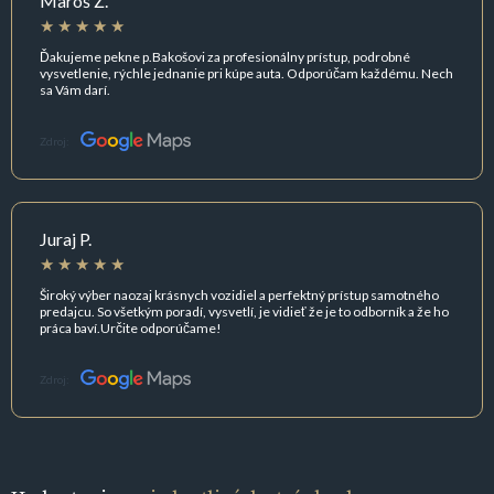
Maroš Ž.
Ďakujeme pekne p.Bakošovi za profesionálny prístup, podrobné
vysvetlenie, rýchle jednanie pri kúpe auta. Odporúčam každému. Nech
sa Vám darí.
Zdroj:
Juraj P.
Široký výber naozaj krásnych vozidiel a perfektný prístup samotného
predajcu. So všetkým poradí, vysvetlí, je vidieť že je to odborník a že ho
práca baví.Určite odporúčame!
Zdroj: