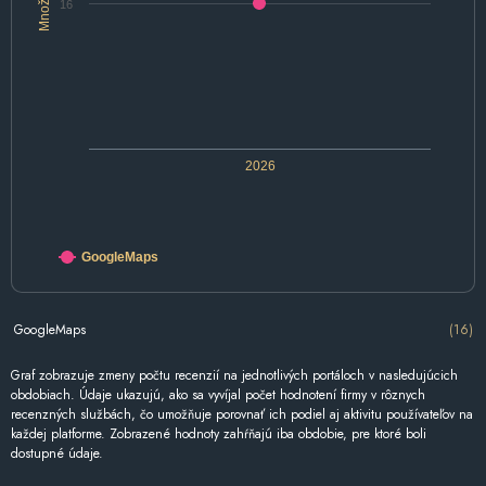
Množstvo
16
2026
GoogleMaps
GoogleMaps
(16)
Graf zobrazuje zmeny počtu recenzií na jednotlivých portáloch v nasledujúcich
obdobiach. Údaje ukazujú, ako sa vyvíjal počet hodnotení firmy v rôznych
recenzných službách, čo umožňuje porovnať ich podiel aj aktivitu používateľov na
každej platforme. Zobrazené hodnoty zahŕňajú iba obdobie, pre ktoré boli
dostupné údaje.