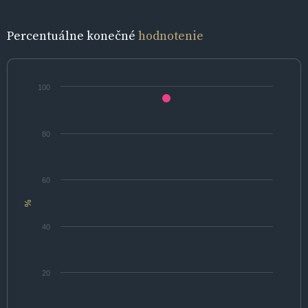
Percentuálne konečné
hodnotenie
100
80
60
%
40
20