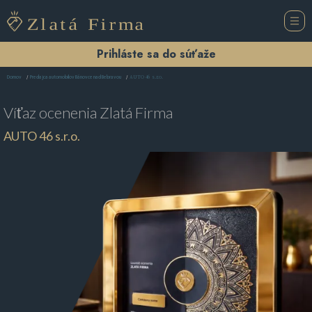
Prihláste sa do súťaže
AUTO 46 s.r.o.
Domov
Predajca automobilov Bánovce nad Bebravou
Víťaz ocenenia
Zlatá Firma
AUTO 46 s.r.o.