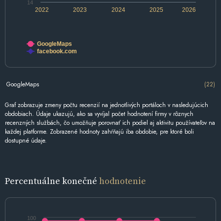
14
2022
2023
2024
2025
2026
GoogleMaps
facebook.com
GoogleMaps
(22)
Graf zobrazuje zmeny počtu recenzií na jednotlivých portáloch v nasledujúcich
obdobiach. Údaje ukazujú, ako sa vyvíjal počet hodnotení firmy v rôznych
recenzných službách, čo umožňuje porovnať ich podiel aj aktivitu používateľov na
každej platforme. Zobrazené hodnoty zahŕňajú iba obdobie, pre ktoré boli
dostupné údaje.
Percentuálne konečné
hodnotenie
100