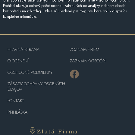
Graf zobrazuje súčet všetkých hodnotení priradených firme v jednotlivých rokoch.
Prehľad ukazuje celkový počet recenzií zahrnutých do analýzy v danom období
bez ohľadu na ich zdroj. Údaje sú uvedené pre roky, pre ktoré boli k dispozícii
kompletné informácie.
HLAVNÁ STRANA
ZOZNAM FIRIEM
O OCENENÍ
ZOZNAM KATEGÓRII
OBCHODNÉ PODMIENKY
ZÁSADY OCHRANY OSOBNÝCH
ÚDAJOV
KONTAKT
PRIHLÁŠKA