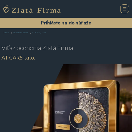
Prihláste sa do súťaže
AT CARS, s.r.o.
Domov
Autoservis Rosina
Víťaz ocenenia
Zlatá Firma
AT CARS, s.r.o.