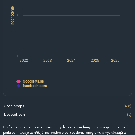
hodnotenie
3
2
1
2022
2023
2024
2025
2026
GoogleMaps
facebook.com
GoogleMaps
(4.8)
facebook.com
(5)
Graf zobrazuje porovnanie priemerných hodnotení firmy na vybraných recenzných
portáloch. Údaje zahŕňajú iba obdobie od spustenia programu a vychádzajú z