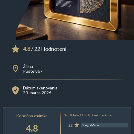
4.8
/ 22 Hodnotení
Žilina
Pusté 867
Dátum skenovania:
20. marca 2026
Konečná známka
Na základe 22 hodnotení z portálov:
4.8
22
GoogleMaps