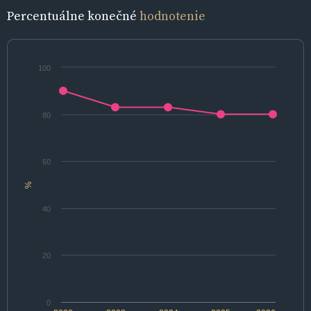
Percentuálne konečné
hodnotenie
100
80
60
%
40
20
0