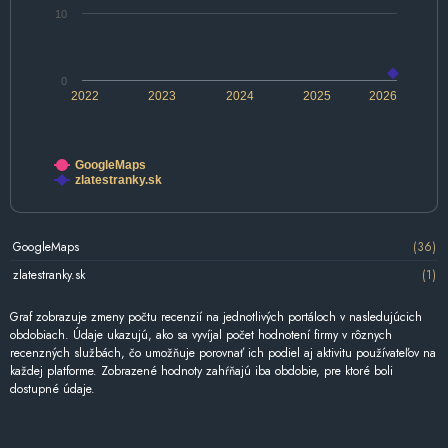
10
0
2022
2023
2024
2025
2026
GoogleMaps
zlatestranky.sk
GoogleMaps
(36)
zlatestranky.sk
(1)
Graf zobrazuje zmeny počtu recenzií na jednotlivých portáloch v nasledujúcich
obdobiach. Údaje ukazujú, ako sa vyvíjal počet hodnotení firmy v rôznych
recenzných službách, čo umožňuje porovnať ich podiel aj aktivitu používateľov na
každej platforme. Zobrazené hodnoty zahŕňajú iba obdobie, pre ktoré boli
dostupné údaje.