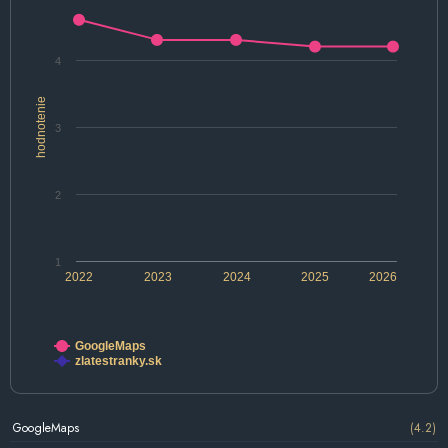
4
hodnotenie
3
2
1
2022
2023
2024
2025
2026
GoogleMaps
zlatestranky.sk
GoogleMaps
(4.2)