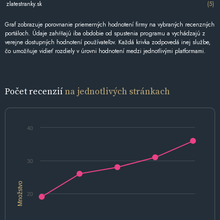
zlatestranky.sk
(5)
Graf zobrazuje porovnanie priemerných hodnotení firmy na vybraných recenzných
portáloch. Údaje zahŕňajú iba obdobie od spustenia programu a vychádzajú z
verejne dostupných hodnotení používateľov. Každá krivka zodpovedá inej službe,
čo umožňuje vidieť rozdiely v úrovni hodnotení medzi jednotlivými platformami.
Počet recenzií
na jednotlivých stránkach
40
30
Množstvo
20