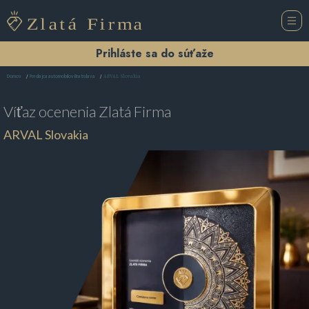
Prihláste sa do súťaže
ARVAL Slovakia
Domov
Predajca automobilov Bratislava
Víťaz ocenenia
Zlatá Firma
ARVAL Slovakia