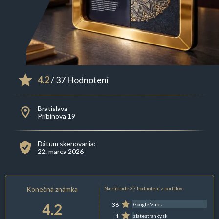
4.2
/ 37 Hodnotení
Bratislava
Pribinova 19
Dátum skenovania:
22. marca 2026
Konečná známka
Na základe 37 hodnotení z portálov:
4.2
36
GoogleMaps
1
zlatestranky.sk