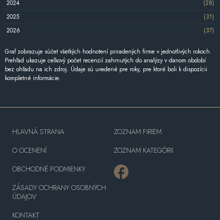
2024
(28)
2025
(31)
2026
(37)
Graf zobrazuje súčet všetkých hodnotení priradených firme v jednotlivých rokoch.
Prehľad ukazuje celkový počet recenzií zahrnutých do analýzy v danom období
bez ohľadu na ich zdroj. Údaje sú uvedené pre roky, pre ktoré boli k dispozícii
kompletné informácie.
HLAVNÁ STRANA
ZOZNAM FIRIEM
O OCENENÍ
ZOZNAM KATEGÓRII
OBCHODNÉ PODMIENKY
ZÁSADY OCHRANY OSOBNÝCH
ÚDAJOV
KONTAKT