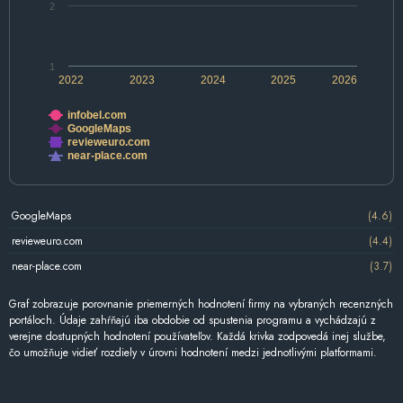
2
1
2022
2023
2024
2025
2026
infobel.com
GoogleMaps
revieweuro.com
near-place.com
GoogleMaps
(4.6)
revieweuro.com
(4.4)
near-place.com
(3.7)
Graf zobrazuje porovnanie priemerných hodnotení firmy na vybraných recenzných
portáloch. Údaje zahŕňajú iba obdobie od spustenia programu a vychádzajú z
verejne dostupných hodnotení používateľov. Každá krivka zodpovedá inej službe,
čo umožňuje vidieť rozdiely v úrovni hodnotení medzi jednotlivými platformami.