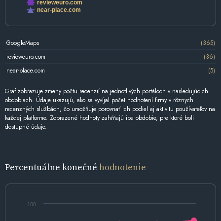
revieweuro.com
near-place.com
GoogleMaps
(365)
revieweuro.com
(36)
near-place.com
(5)
Graf zobrazuje zmeny počtu recenzií na jednotlivých portáloch v nasledujúcich
obdobiach. Údaje ukazujú, ako sa vyvíjal počet hodnotení firmy v rôznych
recenzných službách, čo umožňuje porovnať ich podiel aj aktivitu používateľov na
každej platforme. Zobrazené hodnoty zahŕňajú iba obdobie, pre ktoré boli
dostupné údaje.
Percentuálne konečné
hodnotenie
100