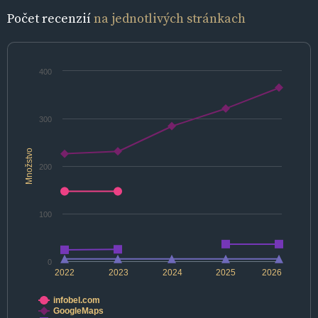
Počet recenzií
na jednotlivých stránkach
400
300
Množstvo
200
100
0
2022
2023
2024
2025
2026
infobel.com
GoogleMaps