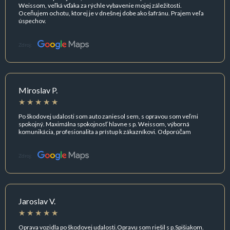
Weissom, veľká vďaka za rýchle vybavenie mojej záležitosti.
Oceňujem ochotu, ktorej je v dnešnej dobe ako šafránu. Prajem veľa
úspechov.
Zdroj:
Miroslav P.
Po škodovej udalosti som auto zaniesol sem, s opravou som veľmi
spokojný. Maximálna spokojnosť hlavne s p. Weissom, výborná
komunikácia, profesionalita a prístup k zákazníkovi. Odporúčam
Zdroj:
Jaroslav V.
Oprava vozidla po škodovej udalosti.Opravu som riešil s p.Spišiakom.