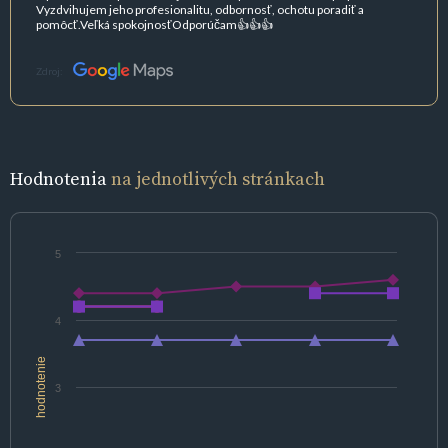
Vyzdvihujem jeho profesionalitu, odbornosť, ochotu poradiť a
pomôcť.Veľká spokojnosťOdporúčam👍👍👍
Zdroj:
Hodnotenia
na jednotlivých stránkach
5
4
hodnotenie
3