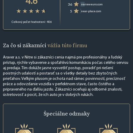
4.6
36
revieweuro.com
5
near-place.com
Celkový počet hodnotení: 406
Za čo si zákazníci
vážia túto firmu
Araver a.s. v Nitre si zákazníci cenia najmä pre profesionálny a ľudský
prístup, rýchle vybavenie a spoľahlivú komunikáciu počas celého servisu
aj predaja. Tím dokáže jasne vysvetliť postup, poradiť pri riešení
poistných udalostí a postarať sa o všetky detaily bez zbytočných
prieťahov. Veľkým plusom je ochota nad rámec povinností, precíznosť
práce a odovzdanie vozidla v perfektnom stave, často čistého a
pripraveného na ďalšiu jazdu. Zákazníci oceňujú aj odborné znalosti,
ústretovosť a pocit, že ich auto je v dobrých rukách.
Špeciálne
odznaky