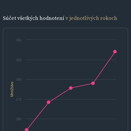
Súčet všetkých hodnotení
v jednotlivých rokoch
350
325
300
Množstvo
275
250