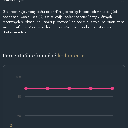
Graf zobrazuje zmeny počtu recenzií na jednotlivých portáloch v nasledujúcich
obdobiach. Údaje ukazujú, ako sa vyvíjal počet hodnotení firmy v rôznych
recenzných službách, čo umožňuje porovnať ich podiel aj aktivitu používateľov na
každej platforme. Zobrazené hodnoty zahŕňajú iba obdobie, pre ktoré boli
dostupné údaje.
Percentuálne konečné
hodnotenie
100
80
60
%