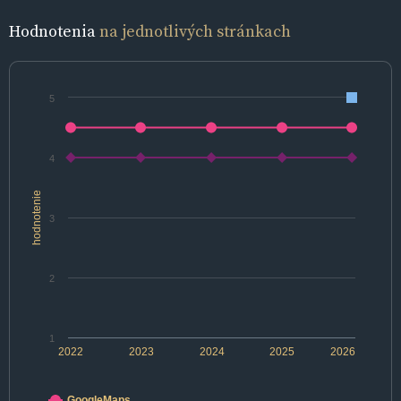
Hodnotenia
na jednotlivých stránkach
5
4
hodnotenie
3
2
1
2022
2023
2024
2025
2026
GoogleMaps