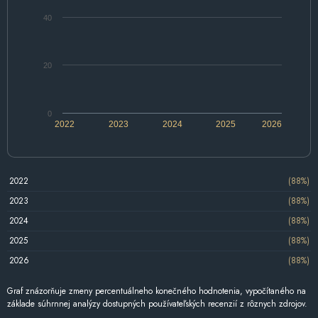
40
20
0
2022
2023
2024
2025
2026
2022
(88%)
2023
(88%)
2024
(88%)
2025
(88%)
2026
(88%)
Graf znázorňuje zmeny percentuálneho konečného hodnotenia, vypočítaného na
základe súhrnnej analýzy dostupných používateľských recenzií z rôznych zdrojov.