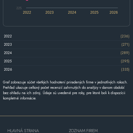
225
2022
2023
2024
2025
2026
2022
(236)
2023
(271)
2024
(289)
2025
(295)
2026
(335)
Graf zobrazuje súčet všetkých hodnotení priradených firme v jednotlivých rokoch.
Prehľad ukazuje celkový počet recenzií zahrnutých do analýzy v danom období
bez ohľadu na ich zdroj. Údaje sú uvedené pre roky, pre ktoré boli k dispozícii
kompletné informácie.
HLAVNÁ STRANA
ZOZNAM FIRIEM