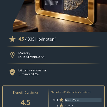
4.5
/ 335 Hodnotení
Malacky
M. R. Štefánika 54
Dátum skenovania:
5. marca 2026
Konečná známka
Na základe 335 hodnotení z portálov:
4.5
331
GoogleMaps
3
azet.sk