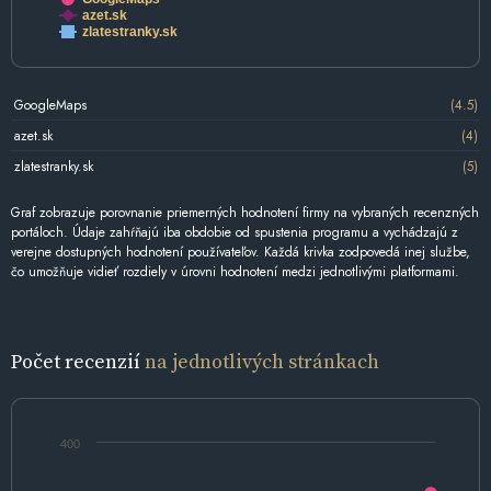
azet.sk
zlatestranky.sk
GoogleMaps
(4.5)
azet.sk
(4)
zlatestranky.sk
(5)
Graf zobrazuje porovnanie priemerných hodnotení firmy na vybraných recenzných
portáloch. Údaje zahŕňajú iba obdobie od spustenia programu a vychádzajú z
verejne dostupných hodnotení používateľov. Každá krivka zodpovedá inej službe,
čo umožňuje vidieť rozdiely v úrovni hodnotení medzi jednotlivými platformami.
Počet recenzií
na jednotlivých stránkach
400