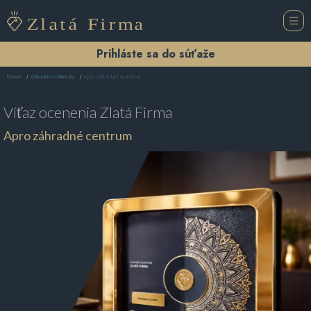
Prihláste sa do súťaže
Apro záhradné centrum
Domov
Záhradníctvo Malacky
Víťaz ocenenia
Zlatá Firma
Apro záhradné centrum