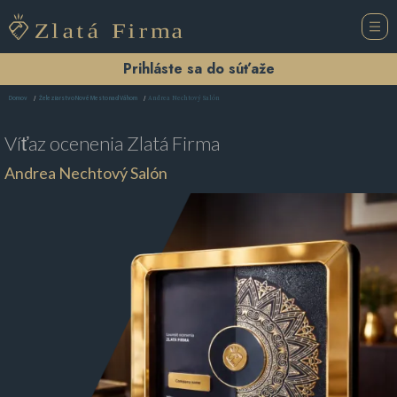
Prihláste sa do súťaže
Andrea Nechtový Salón
Domov
Železiarstvo Nové Mesto nad Váhom
Víťaz ocenenia
Zlatá Firma
Andrea Nechtový Salón