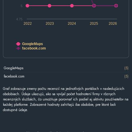
5
4.75
2022
2023
2024
2025
2026
GoogleMaps
facebook.com
GoogleMaps
(5)
facebook.com
(5)
Graf zobrazuje zmeny počtu recenzií na jednotlivých portáloch v nasledujúcich
obdobiach. Údaje ukazujú, ako sa vyvíjal počet hodnotení firmy v rôznych
recenzných službách, čo umožňuje porovnať ich podiel aj aktivitu používateľov na
každej platforme. Zobrazené hodnoty zahŕňajú iba obdobie, pre ktoré boli
dostupné údaje.