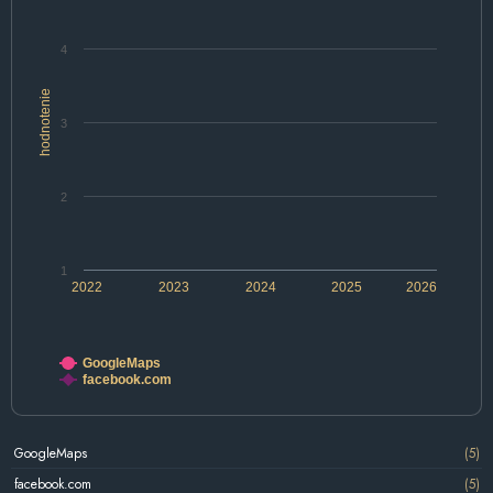
4
hodnotenie
3
2
1
2022
2023
2024
2025
2026
GoogleMaps
facebook.com
GoogleMaps
(5)
facebook.com
(5)