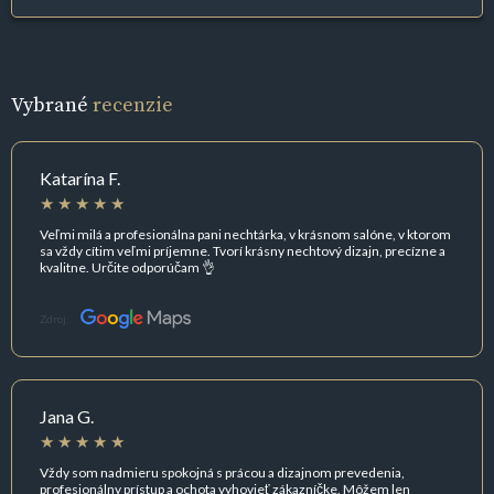
Vybrané
recenzie
Katarína F.
Veľmi milá a profesionálna pani nechtárka, v krásnom salóne, v ktorom
sa vždy cítim veľmi príjemne. Tvorí krásny nechtový dizajn, precízne a
kvalitne. Určite odporúčam 👌
Zdroj:
Jana G.
Vždy som nadmieru spokojná s prácou a dizajnom prevedenia,
profesionálny prístup a ochota vyhovieť zákazníčke. Môžem len