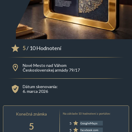
5
/ 10 Hodnotení
Nové Mesto nad Váhom
Československej armády 79/17
Dátum skenovania:
6. marca 2026
Konečná známka
Na základe 10 hodnotení z portálov:
5
5
GoogleMaps
5
facebook.com