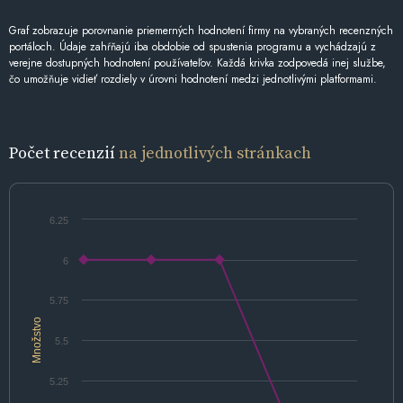
Graf zobrazuje porovnanie priemerných hodnotení firmy na vybraných recenzných
portáloch. Údaje zahŕňajú iba obdobie od spustenia programu a vychádzajú z
verejne dostupných hodnotení používateľov. Každá krivka zodpovedá inej službe,
čo umožňuje vidieť rozdiely v úrovni hodnotení medzi jednotlivými platformami.
Počet recenzií
na jednotlivých stránkach
6.25
6
5.75
Množstvo
5.5
5.25