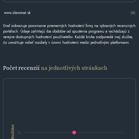
www.zlavomat.sk
(4)
Graf zobrazuje porovnanie priemerných hodnotení firmy na vybraných recenzných
portáloch. Údaje zahŕňajú iba obdobie od spustenia programu a vychádzajú z
verejne dostupných hodnotení používateľov. Každá krivka zodpovedá inej službe,
čo umožňuje vidieť rozdiely v úrovni hodnotení medzi jednotlivými platformami.
Počet recenzií
na jednotlivých stránkach
Množstvo
72