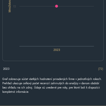
Množstvo
72
2023
2023
(72)
Graf zobrazuje súčet všetkých hodnotení priradených firme v jednotlivých rokoch.
Prehľad ukazuje celkový počet recenzií zahrnutých do analýzy v danom období
bez ohľadu na ich zdroj. Údaje sú uvedené pre roky, pre ktoré boli k dispozícii
kompletné informácie.