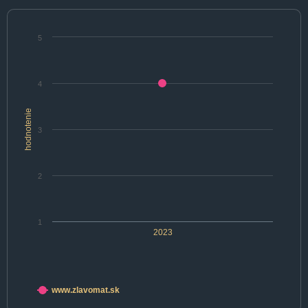
5
4
hodnotenie
3
2
1
2023
www.zlavomat.sk