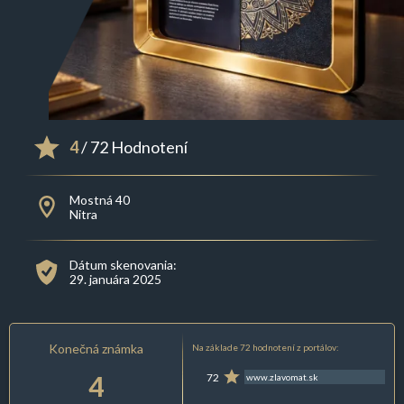
4
/ 72 Hodnotení
Mostná 40
Nitra
Dátum skenovania:
29. januára 2025
Konečná známka
Na základe 72 hodnotení z portálov:
4
72
www.zlavomat.sk