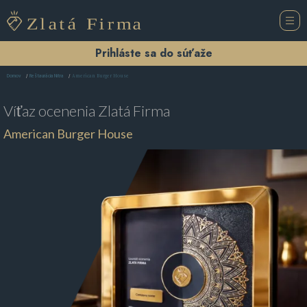
Prihláste sa do súťaže
American Burger House
Domov
Reštaurácia Nitra
Víťaz ocenenia
Zlatá Firma
American Burger House