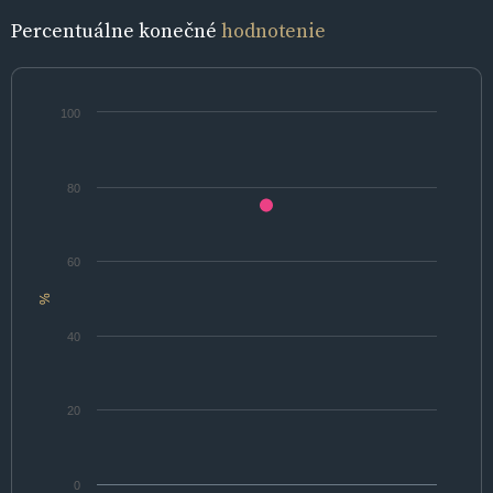
Percentuálne konečné
hodnotenie
100
80
60
%
40
20
0