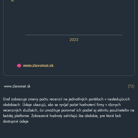
2023
www.zlavomat.sk
www.zlavomat.sk
(72)
Graf zobrazuje zmeny počtu recenzií na jednotlivých portáloch v nasledujúcich
obdobiach. Údaje ukazujú, ako sa vyvíjal počet hodnotení firmy v rôznych
recenzných službách, čo umožňuje porovnať ich podiel aj aktivitu používateľov na
každej platforme. Zobrazené hodnoty zahŕňajú iba obdobie, pre ktoré boli
dostupné údaje.