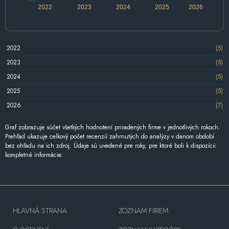
2022
2023
2024
2025
2026
2022
(5)
2023
(5)
2024
(5)
2025
(5)
2026
(7)
Graf zobrazuje súčet všetkých hodnotení priradených firme v jednotlivých rokoch.
Prehľad ukazuje celkový počet recenzií zahrnutých do analýzy v danom období
bez ohľadu na ich zdroj. Údaje sú uvedené pre roky, pre ktoré boli k dispozícii
kompletné informácie.
HLAVNÁ STRANA
ZOZNAM FIRIEM