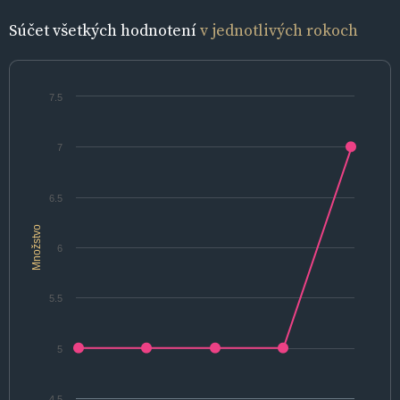
Súčet všetkých hodnotení
v jednotlivých rokoch
7.5
7
6.5
Množstvo
6
5.5
5
4.5