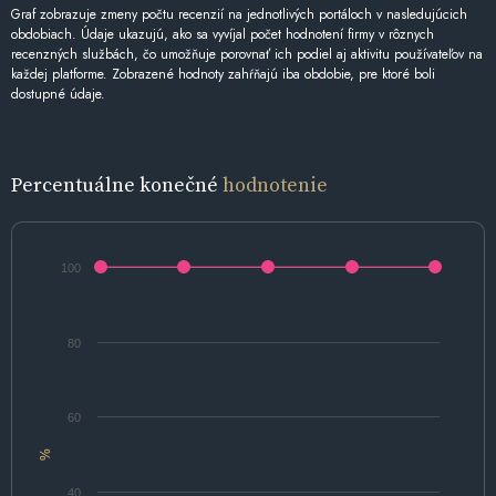
Graf zobrazuje zmeny počtu recenzií na jednotlivých portáloch v nasledujúcich
obdobiach. Údaje ukazujú, ako sa vyvíjal počet hodnotení firmy v rôznych
recenzných službách, čo umožňuje porovnať ich podiel aj aktivitu používateľov na
každej platforme. Zobrazené hodnoty zahŕňajú iba obdobie, pre ktoré boli
dostupné údaje.
Percentuálne konečné
hodnotenie
100
80
60
%
40