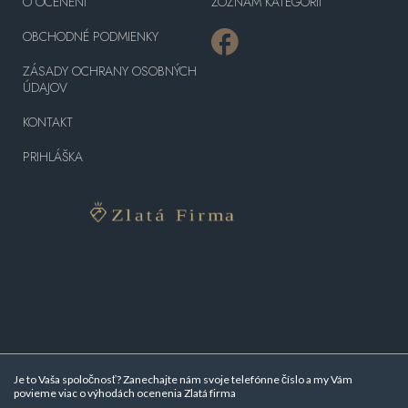
O OCENENÍ
ZOZNAM KATEGÓRII
OBCHODNÉ PODMIENKY
ZÁSADY OCHRANY OSOBNÝCH
ÚDAJOV
KONTAKT
PRIHLÁŠKA
Je to Vaša spoločnosť? Zanechajte nám svoje telefónne číslo a my Vám
povieme viac o
výhodách ocenenia Zlatá firma