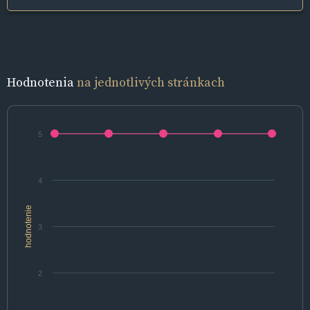
Hodnotenia
na jednotlivých stránkach
5
4
hodnotenie
3
2