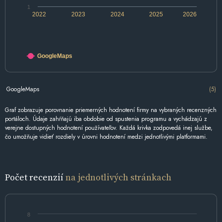
1
2022
2023
2024
2025
2026
GoogleMaps
GoogleMaps
(5)
Graf zobrazuje porovnanie priemerných hodnotení firmy na vybraných recenzných
portáloch. Údaje zahŕňajú iba obdobie od spustenia programu a vychádzajú z
verejne dostupných hodnotení používateľov. Každá krivka zodpovedá inej službe,
čo umožňuje vidieť rozdiely v úrovni hodnotení medzi jednotlivými platformami.
Počet recenzií
na jednotlivých stránkach
8