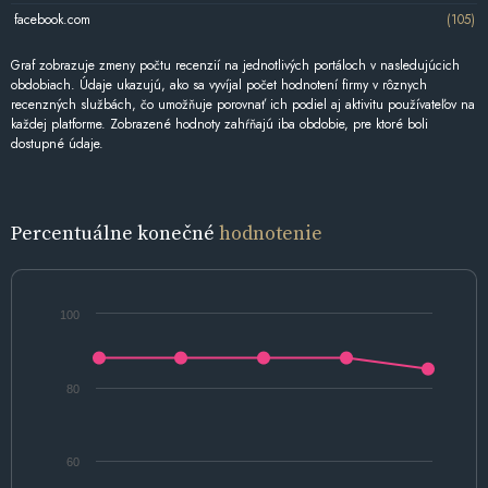
facebook.com
(105)
Graf zobrazuje zmeny počtu recenzií na jednotlivých portáloch v nasledujúcich
obdobiach. Údaje ukazujú, ako sa vyvíjal počet hodnotení firmy v rôznych
recenzných službách, čo umožňuje porovnať ich podiel aj aktivitu používateľov na
každej platforme. Zobrazené hodnoty zahŕňajú iba obdobie, pre ktoré boli
dostupné údaje.
Percentuálne konečné
hodnotenie
100
80
60