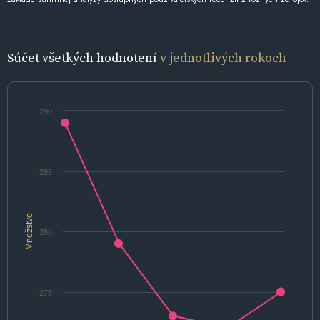
Súčet všetkých hodnotení
v jednotlivých rokoch
290
285
Množstvo
280
275