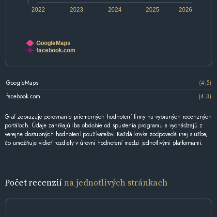
1
2022
2023
2024
2025
2026
GoogleMaps
facebook.com
GoogleMaps
(4.5)
facebook.com
(4.3)
Graf zobrazuje porovnanie priemerných hodnotení firmy na vybraných recenzných
portáloch. Údaje zahŕňajú iba obdobie od spustenia programu a vychádzajú z
verejne dostupných hodnotení používateľov. Každá krivka zodpovedá inej službe,
čo umožňuje vidieť rozdiely v úrovni hodnotení medzi jednotlivými platformami.
Počet recenzií
na jednotlivých stránkach