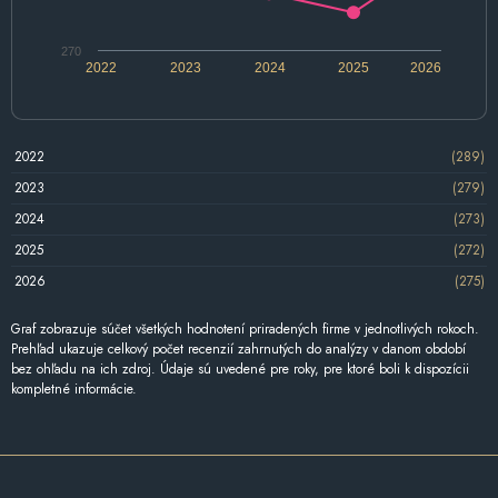
270
2022
2023
2024
2025
2026
2022
(289)
2023
(279)
2024
(273)
2025
(272)
2026
(275)
Graf zobrazuje súčet všetkých hodnotení priradených firme v jednotlivých rokoch.
Prehľad ukazuje celkový počet recenzií zahrnutých do analýzy v danom období
bez ohľadu na ich zdroj. Údaje sú uvedené pre roky, pre ktoré boli k dispozícii
kompletné informácie.