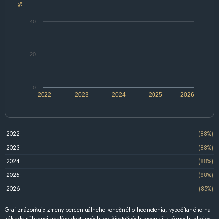
%
40
20
0
2022
2023
2024
2025
2026
2022
(88%)
2023
(88%)
2024
(88%)
2025
(88%)
2026
(85%)
Graf znázorňuje zmeny percentuálneho konečného hodnotenia, vypočítaného na
základe súhrnnej analýzy dostupných používateľských recenzií z rôznych zdrojov.