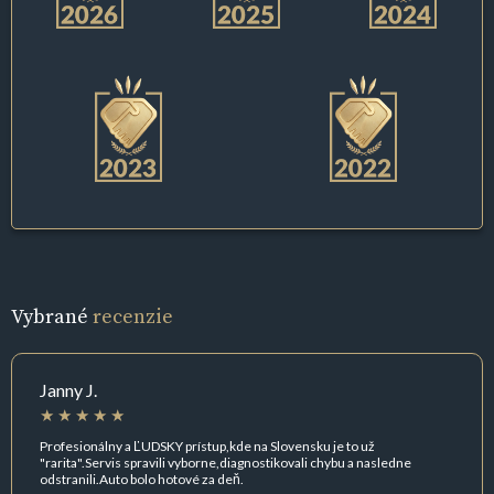
Vybrané
recenzie
Janny J.
Profesionálny a ĽUDSKY prístup,kde na Slovensku je to už
"rarita".Servis spravili vyborne,diagnostikovali chybu a nasledne
odstranili.Auto bolo hotové za deň.