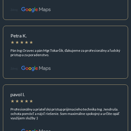
Zdroj:
Petra K.
Pán Ing.Oravec a pán Mgr.Tokarčik, ďakujeme za profesionálny a ľudský
prístup a za poradenstvo.
Zdroj:
pavol l.
Profesionálny a priateľský prístup prijímacieho technika Ing. Jendruša.
ochota pomôcť a nájsť riešenie. Som maximálne spokojný a určite opäť
využijem služby :)