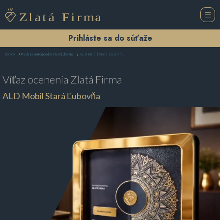
Prihláste sa do súťaže
ALD Mobil Stará Ľubovňa
Domov
Predajca automobilov Stará Ľubovňa
Víťaz ocenenia
Zlatá Firma
ALD Mobil Stará Ľubovňa