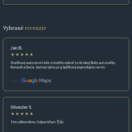
Vybrané
recenzie
Ján B.
Značkový autoservis kde si môžte vybrať zo širokej škály aut značky
Renault a Dacia. Samozrejmy je aj špičkový popredajný servis.
Zdroj:
Silvester S.
Tím odborníkov. Odporúčam 👌👍