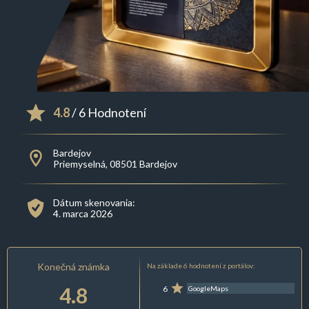
4.8
/ 6 Hodnotení
Bardejov
Priemyselná, 08501 Bardejov
Dátum skenovania:
4. marca 2026
Konečná známka
Na základe 6 hodnotení z portálov:
4.8
6
GoogleMaps