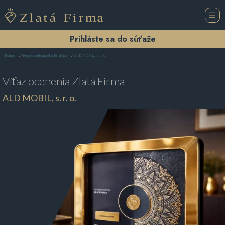
Prihláste sa do súťaže
ALD MOBIL, s. r. o.
Domov
Predajca automobilov Bardejov
Víťaz ocenenia
Zlatá Firma
ALD MOBIL, s. r. o.