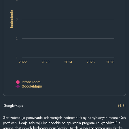
4
hodnotenie
3
2
1
2022
2023
2024
2025
2026
infobel.com
GoogleMaps
GoogleMaps
(4.8)
Graf zobrazuje porovnanie priemerných hodnotení firmy na vybraných recenzných
portáloch. Údaje zahŕňajú iba obdobie od spustenia programu a vychádzajú z
verejne dostupných hodnotení používateľov. Každá krivka zodpovedá inej službe,