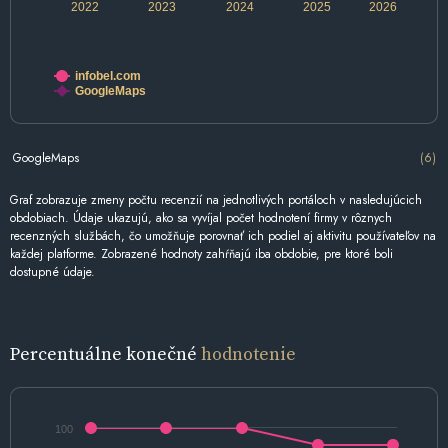
2022
2023
2024
2025
2026
infobel.com
GoogleMaps
GoogleMaps
(6)
Graf zobrazuje zmeny počtu recenzií na jednotlivých portáloch v nasledujúcich
obdobiach. Údaje ukazujú, ako sa vyvíjal počet hodnotení firmy v rôznych
recenzných službách, čo umožňuje porovnať ich podiel aj aktivitu používateľov na
každej platforme. Zobrazené hodnoty zahŕňajú iba obdobie, pre ktoré boli
dostupné údaje.
Percentuálne konečné
hodnotenie
100