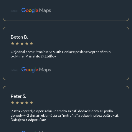
Zdroj:
Beton B.
Objednal som Bitmain KS3 9.4th.Peniaze poslané vopred všetko
ok.Miner Prišiel do 2 týždňov.
Zdroj:
Peter Š.
Platba vopred je v poriadku - netreba sa báť; dodacie doby sú podľa
dohody +- 2 dni; aj reklamácia sa "pritrafila" a vybavili ju bez obštrukcií.
Ďakujem a odporúčam.