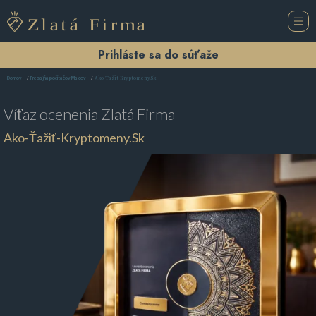
Prihláste sa do súťaže
Ako-Ťažiť-Kryptomeny.Sk
Domov
Predajňa počítačov Malcov
Víťaz ocenenia
Zlatá Firma
Ako-Ťažiť-Kryptomeny.Sk