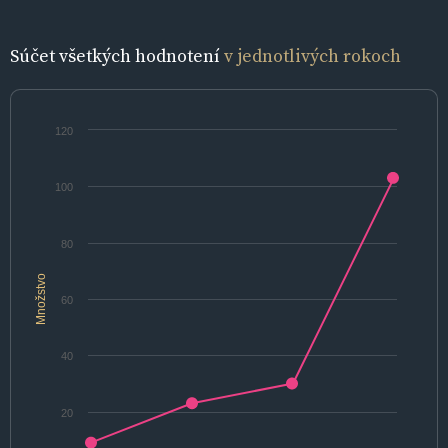
Súčet všetkých hodnotení
v jednotlivých rokoch
120
100
80
Množstvo
60
40
20