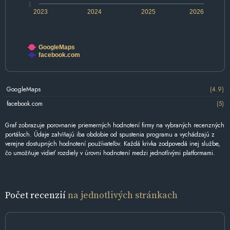
1
2023
2024
2025
2026
GoogleMaps
facebook.com
GoogleMaps
(4.9)
facebook.com
(5)
Graf zobrazuje porovnanie priemerných hodnotení firmy na vybraných recenzných
portáloch. Údaje zahŕňajú iba obdobie od spustenia programu a vychádzajú z
verejne dostupných hodnotení používateľov. Každá krivka zodpovedá inej službe,
čo umožňuje vidieť rozdiely v úrovni hodnotení medzi jednotlivými platformami.
Počet recenzií
na jednotlivých stránkach