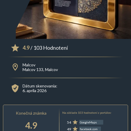
4.9
/ 103 Hodnotení
Malcov
Malcov 133, Malcov
Dátum skenovania:
6. apríla 2026
Konečná známka
Na základe 103 hodnotení z portálov:
4.9
54
GoogleMaps
49
facebook.com