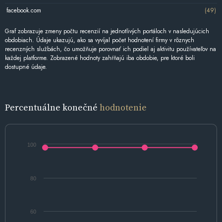
facebook.com
(49)
Graf zobrazuje zmeny počtu recenzií na jednotlivých portáloch v nasledujúcich
obdobiach. Údaje ukazujú, ako sa vyvíjal počet hodnotení firmy v rôznych
recenzných službách, čo umožňuje porovnať ich podiel aj aktivitu používateľov na
každej platforme. Zobrazené hodnoty zahŕňajú iba obdobie, pre ktoré boli
dostupné údaje.
Percentuálne konečné
hodnotenie
100
80
60