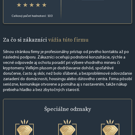
Celkový počet hodnotení: 103
Za čo si zákazníci
vážia túto firmu
Silnou stránkou firmy je profesionálny prístup od prvého kontaktu až po
následnú podporu. Zákazníci oceňujú podrobné konzultácie, rýchle a
vecné odpovede aj ochotu poradiť pri výbere vhodného mineru či
kryptomeny. Veľkým plusom je dodržiavanie dohôd, spoľahlivé
doručenie, často aj skôr, než bolo sľúbené, a bezproblémové odovzdanie
zariadení do domácnosti, housingu alebo dátového centra. Firma pôsobí
seriózne, komunikuje otvorene a pomáha aj s nastavením, takže nákup
prebieha hladko a bez zbytočných starostí.
Špeciálne
odznaky