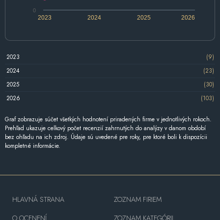
0
2023
2024
2025
2026
2023
(9)
2024
(23)
2025
(30)
2026
(103)
Graf zobrazuje súčet všetkých hodnotení priradených firme v jednotlivých rokoch.
Prehľad ukazuje celkový počet recenzií zahrnutých do analýzy v danom období
bez ohľadu na ich zdroj. Údaje sú uvedené pre roky, pre ktoré boli k dispozícii
kompletné informácie.
HLAVNÁ STRANA
ZOZNAM FIRIEM
O OCENENÍ
ZOZNAM KATEGÓRII