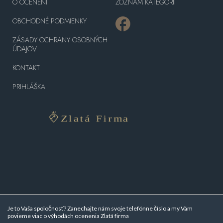
O OCENENÍ
ZOZNAM KATEGÓRII
OBCHODNÉ PODMIENKY
ZÁSADY OCHRANY OSOBNÝCH
ÚDAJOV
KONTAKT
PRIHLÁŠKA
Je to Vaša spoločnosť? Zanechajte nám svoje telefónne číslo a my Vám
povieme viac o
výhodách ocenenia Zlatá firma