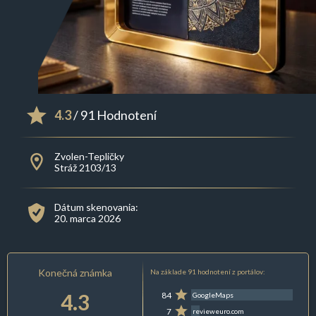
4.3
/ 91 Hodnotení
Zvolen-Tepličky
Stráž 2103/13
Dátum skenovania:
20. marca 2026
Konečná známka
Na základe 91 hodnotení z portálov:
4.3
84
GoogleMaps
7
revieweuro.com