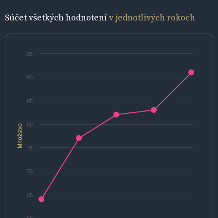
Súčet všetkých hodnotení
v jednotlivých rokoch
95
90
85
80
Množstvo
75
70
65