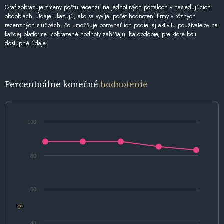
Graf zobrazuje zmeny počtu recenzií na jednotlivých portáloch v nasledujúcich
obdobiach. Údaje ukazujú, ako sa vyvíjal počet hodnotení firmy v rôznych
recenzných službách, čo umožňuje porovnať ich podiel aj aktivitu používateľov na
každej platforme. Zobrazené hodnoty zahŕňajú iba obdobie, pre ktoré boli
dostupné údaje.
Percentuálne konečné
hodnotenie
100
80
60
%
40