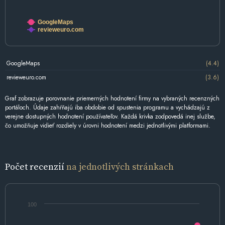
GoogleMaps
revieweuro.com
GoogleMaps
(4.4)
revieweuro.com
(3.6)
Graf zobrazuje porovnanie priemerných hodnotení firmy na vybraných recenzných
portáloch. Údaje zahŕňajú iba obdobie od spustenia programu a vychádzajú z
verejne dostupných hodnotení používateľov. Každá krivka zodpovedá inej službe,
čo umožňuje vidieť rozdiely v úrovni hodnotení medzi jednotlivými platformami.
Počet recenzií
na jednotlivých stránkach
100