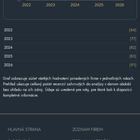
60
2022
2023
2024
2025
2026
2022
(64)
2023
(77)
2024
(82)
2025
(83)
2026
(91)
Graf zobrazuje súčet všetkých hodnotení priradených firme v jednotlivých rokoch.
Prehľad ukazuje celkový počet recenzií zahrnutých do analýzy v danom období
bez ohľadu na ich zdroj. Údaje sú uvedené pre roky, pre ktoré boli k dispozícii
kompletné informácie.
HLAVNÁ STRANA
ZOZNAM FIRIEM