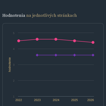
Hodnotenia
na jednotlivých stránkach
5
4
hodnotenie
3
2
1
2022
2023
2024
2025
2026