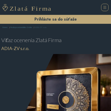
Prihláste sa do súťaže
ADIA-ZV s.r.o.
Domov
Predajca automobilov Zvolen
Víťaz ocenenia
Zlatá Firma
ADIA-ZV s.r.o.