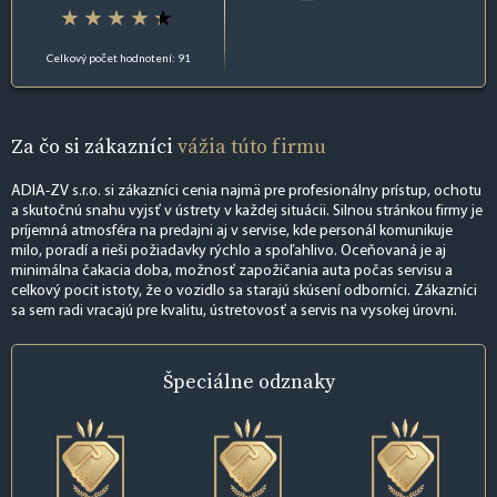
Celkový počet hodnotení: 91
Za čo si zákazníci
vážia túto firmu
ADIA-ZV s.r.o. si zákazníci cenia najmä pre profesionálny prístup, ochotu
a skutočnú snahu vyjsť v ústrety v každej situácii. Silnou stránkou firmy je
príjemná atmosféra na predajni aj v servise, kde personál komunikuje
milo, poradí a rieši požiadavky rýchlo a spoľahlivo. Oceňovaná je aj
minimálna čakacia doba, možnosť zapožičania auta počas servisu a
celkový pocit istoty, že o vozidlo sa starajú skúsení odborníci. Zákazníci
sa sem radi vracajú pre kvalitu, ústretovosť a servis na vysokej úrovni.
Špeciálne
odznaky