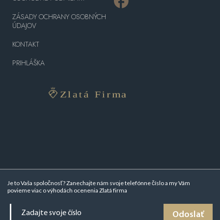
ZÁSADY OCHRANY OSOBNÝCH
ÚDAJOV
KONTAKT
PRIHLÁŠKA
Je to Vaša spoločnosť? Zanechajte nám svoje telefónne číslo a my Vám
povieme viac o
výhodách ocenenia Zlatá firma
Odoslať