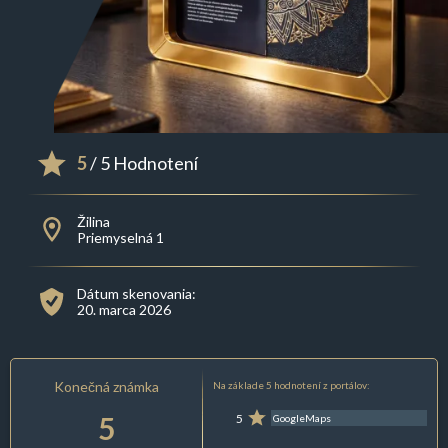
5
/ 5 Hodnotení
Žilina
Priemyselná 1
Dátum skenovania:
20. marca 2026
Konečná známka
Na základe 5 hodnotení z portálov:
5
5
GoogleMaps