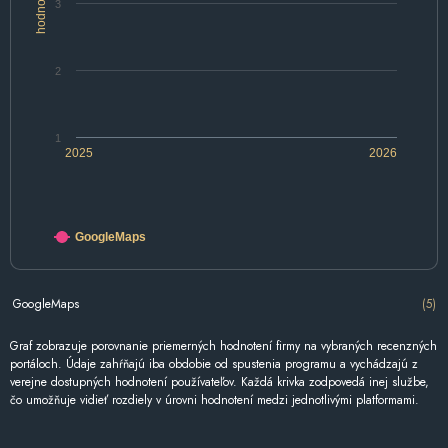
hodnotenie
3
2
1
2025
2026
GoogleMaps
GoogleMaps
(5)
Graf zobrazuje porovnanie priemerných hodnotení firmy na vybraných recenzných
portáloch. Údaje zahŕňajú iba obdobie od spustenia programu a vychádzajú z
verejne dostupných hodnotení používateľov. Každá krivka zodpovedá inej službe,
čo umožňuje vidieť rozdiely v úrovni hodnotení medzi jednotlivými platformami.