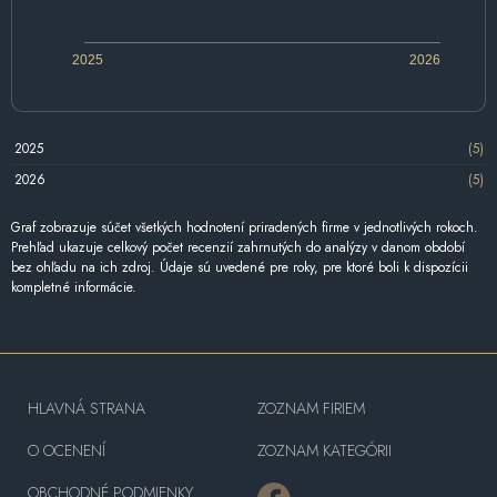
2025
2026
2025
(5)
2026
(5)
Graf zobrazuje súčet všetkých hodnotení priradených firme v jednotlivých rokoch.
Prehľad ukazuje celkový počet recenzií zahrnutých do analýzy v danom období
bez ohľadu na ich zdroj. Údaje sú uvedené pre roky, pre ktoré boli k dispozícii
kompletné informácie.
HLAVNÁ STRANA
ZOZNAM FIRIEM
O OCENENÍ
ZOZNAM KATEGÓRII
OBCHODNÉ PODMIENKY