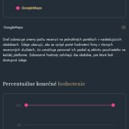
GoogleMaps
GoogleMaps
(5)
Graf zobrazuje zmeny počtu recenzií na jednotlivých portáloch v nasledujúcich
obdobiach. Údaje ukazujú, ako sa vyvíjal počet hodnotení firmy v rôznych
recenzných službách, čo umožňuje porovnať ich podiel aj aktivitu používateľov na
každej platforme. Zobrazené hodnoty zahŕňajú iba obdobie, pre ktoré boli
dostupné údaje.
Percentuálne konečné
hodnotenie
100
80