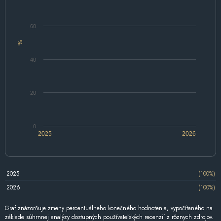
60
%
40
20
0
2025
2026
2025
(100%)
2026
(100%)
Graf znázorňuje zmeny percentuálneho konečného hodnotenia, vypočítaného na
základe súhrnnej analýzy dostupných používateľských recenzií z rôznych zdrojov.