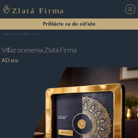
Prihláste sa do súťaže
AD sro
Domov
Autoservis Žilina
Víťaz ocenenia
Zlatá Firma
AD sro