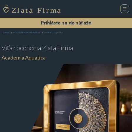
Prihláste sa do súťaže
Academia Aquatica
Domov
Potapáčske potreby Bratislava
Víťaz ocenenia
Zlatá Firma
Academia Aquatica