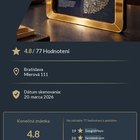
4.8
/ 77 Hodnotení
Bratislava
Mierová 111
Dátum skenovania:
20. marca 2026
Konečná známka
Na základe 77 hodnotení z portálov:
4.8
19
GoogleMaps
26
facebook.com