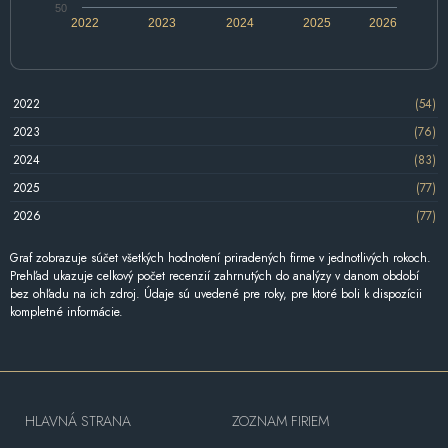
50
2022
2023
2024
2025
2026
2022
(54)
2023
(76)
2024
(83)
2025
(77)
2026
(77)
Graf zobrazuje súčet všetkých hodnotení priradených firme v jednotlivých rokoch.
Prehľad ukazuje celkový počet recenzií zahrnutých do analýzy v danom období
bez ohľadu na ich zdroj. Údaje sú uvedené pre roky, pre ktoré boli k dispozícii
kompletné informácie.
HLAVNÁ STRANA
ZOZNAM FIRIEM