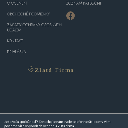
O OCENENÍ
ZOZNAM KATEGÓRII
OBCHODNÉ PODMIENKY
ZÁSADY OCHRANY OSOBNÝCH
ÚDAJOV
KONTAKT
PRIHLÁŠKA
Je to Vaša spoločnosť? Zanechajte nám svoje telefónne číslo a my Vám
povieme viac o
výhodách ocenenia Zlatá firma