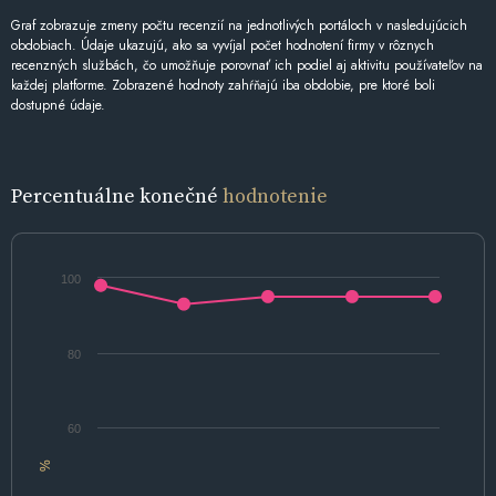
Graf zobrazuje zmeny počtu recenzií na jednotlivých portáloch v nasledujúcich
obdobiach. Údaje ukazujú, ako sa vyvíjal počet hodnotení firmy v rôznych
recenzných službách, čo umožňuje porovnať ich podiel aj aktivitu používateľov na
každej platforme. Zobrazené hodnoty zahŕňajú iba obdobie, pre ktoré boli
dostupné údaje.
Percentuálne konečné
hodnotenie
100
80
60
%