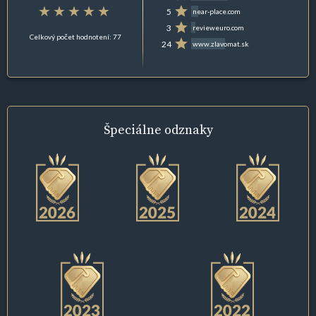
5
near-place.com
3
revieweuro.com
Celkový počet hodnotení: 77
24
www.zlavomat.sk
Špeciálne
odznaky