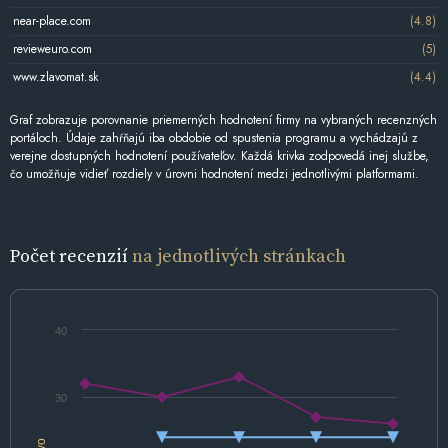
near-place.com
(4.8)
revieweuro.com
(5)
www.zlavomat.sk
(4.4)
Graf zobrazuje porovnanie priemerných hodnotení firmy na vybraných recenzných
portáloch. Údaje zahŕňajú iba obdobie od spustenia programu a vychádzajú z
verejne dostupných hodnotení používateľov. Každá krivka zodpovedá inej službe,
čo umožňuje vidieť rozdiely v úrovni hodnotení medzi jednotlivými platformami.
Počet recenzií
na jednotlivých stránkach
40
30