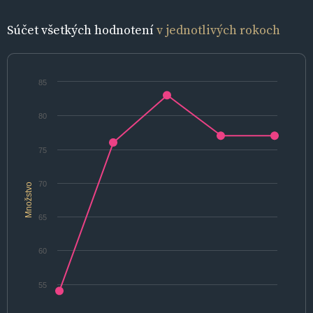
Súčet všetkých hodnotení
v jednotlivých rokoch
85
80
75
70
Množstvo
65
60
55