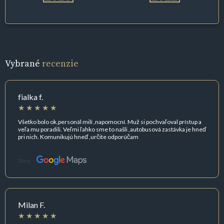
Vybrané
recenzie
fialka f.
Všetko bolo ok,personál milí ,napomocní. Muž si pochvaľoval prístup a
veľa mu poradili. Veľmi ľahko sme to našli ,autobusová zastávka je hneď
pri nich. Komunikujú hneď ,určite odporúčam
Zdroj:
Milan F.