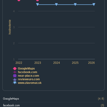
4
hodnotenie
3
2
1
2022
2023
2024
2025
2026
GoogleMaps
facebook.com
near-place.com
revieweuro.com
www.zlavomat.sk
GoogleMaps
(4.8)
facebook.com
(5)