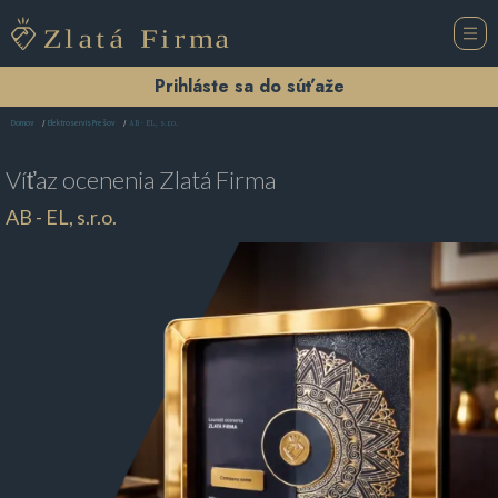
Prihláste sa do súťaže
AB - EL, s.r.o.
Domov
Elektroservis Prešov
Víťaz ocenenia
Zlatá Firma
AB - EL, s.r.o.