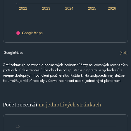
1
2022
2023
2024
2025
2026
GoogleMaps
GoogleMaps
(4.6)
Graf zobrazuje porovnanie priemerných hodnotení firmy na vybraných recenzných
portáloch. Údaje zahŕňajú iba obdobie od spustenia programu a vychádzajú z
verejne dostupných hodnotení používateľov. Každá krivka zodpovedá inej službe,
čo umožňuje vidieť rozdiely v úrovni hodnotení medzi jednotlivými platformami.
Počet recenzií
na jednotlivých stránkach
10