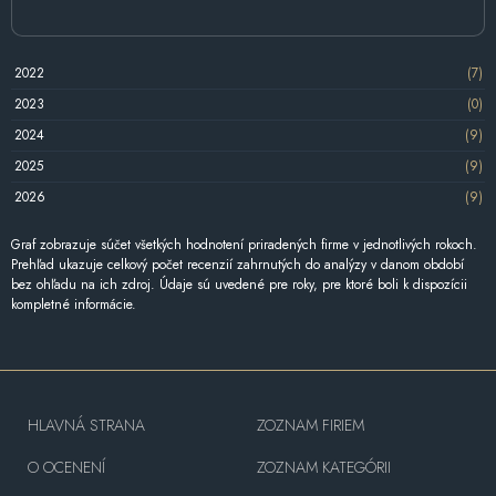
2022
(7)
2023
(0)
2024
(9)
2025
(9)
2026
(9)
Graf zobrazuje súčet všetkých hodnotení priradených firme v jednotlivých rokoch.
Prehľad ukazuje celkový počet recenzií zahrnutých do analýzy v danom období
bez ohľadu na ich zdroj. Údaje sú uvedené pre roky, pre ktoré boli k dispozícii
kompletné informácie.
HLAVNÁ STRANA
ZOZNAM FIRIEM
O OCENENÍ
ZOZNAM KATEGÓRII