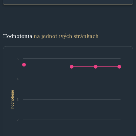
Hodnotenia
na jednotlivých stránkach
5
4
hodnotenie
3
2