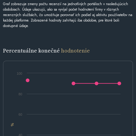
Graf zobrazuje zmeny počtu recenzií na jednotlivých portáloch v nasledujúcich
obdobiach. Údaje ukazujú, ako sa vyvíjal počet hodnotení firmy v rôznych
recenzných službách, čo umožňuje porovnať ich podiel aj aktivitu používateľov na
každej platforme. Zobrazené hodnoty zahŕňajú iba obdobie, pre ktoré boli
dostupné údaje.
Percentuálne konečné
hodnotenie
100
80
60
%
40