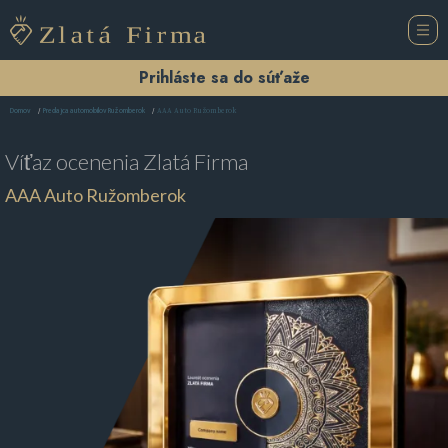
Prihláste sa do súťaže
AAA Auto Ružomberok
Domov
Predajca automobilov Ružomberok
Víťaz ocenenia
Zlatá Firma
AAA Auto Ružomberok