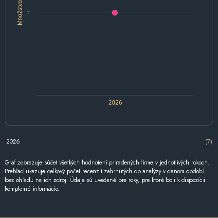
Množstvo
7
2026
2026
(7)
Graf zobrazuje súčet všetkých hodnotení priradených firme v jednotlivých rokoch.
Prehľad ukazuje celkový počet recenzií zahrnutých do analýzy v danom období
bez ohľadu na ich zdroj. Údaje sú uvedené pre roky, pre ktoré boli k dispozícii
kompletné informácie.