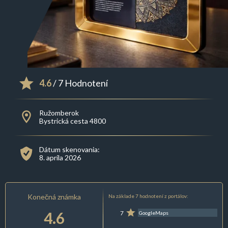
4.6
/ 7 Hodnotení
Ružomberok
Bystrická cesta 4800
Dátum skenovania:
8. apríla 2026
Konečná známka
Na základe 7 hodnotení z portálov:
4.6
7
GoogleMaps