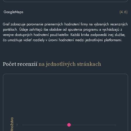
GoogleMaps
(4.6)
Graf zobrazuje porovnanie priemerných hodnotení firmy na vybraných recenzných
portáloch. Údaje zahŕňajú iba obdobie od spustenia programu a vychádzajú z
verejne dostupných hodnotení používateľov. Každá krivka zodpovedá inej službe,
čo umožňuje vidieť rozdiely v úrovni hodnotení medzi jednotlivými platformami.
Počet recenzií
na jednotlivých stránkach
Množstvo
7