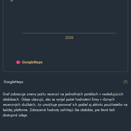
2026
GoogleMaps
GoogleMaps
(7)
Graf zobrazuje zmeny počtu recenzií na jednotlivých portáloch v nasledujúcich
obdobiach. Údaje ukazujú, ako sa vyvíjal počet hodnotení firmy v rôznych
recenzných službách, čo umožňuje porovnať ich podiel aj aktivitu používateľov na
každej platforme. Zobrazené hodnoty zahŕňajú iba obdobie, pre ktoré boli
dostupné údaje.