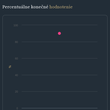
Percentuálne konečné
hodnotenie
100
80
60
%
40
20
0