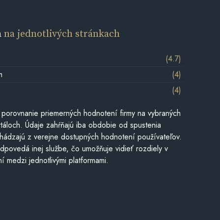
a
na jednotlivých stránkach
(4.7)
m
(4)
(4)
 porovnanie priemerných hodnotení firmy na vybraných
táloch. Údaje zahŕňajú iba obdobie od spustenia
hádzajú z verejne dostupných hodnotení používateľov.
dpovedá inej službe, čo umožňuje vidieť rozdiely v
í medzi jednotlivými platformami.