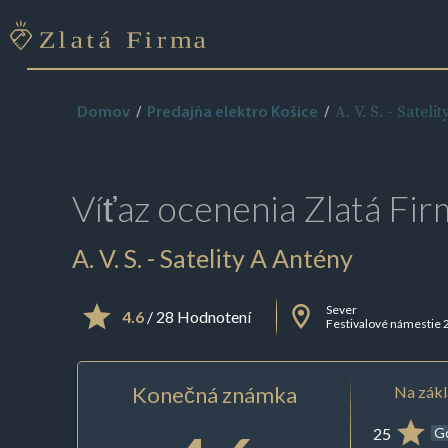
A. V. S. - Sateli
Domov
Predajňa elektro Košice
Víťaz ocenenia
Zlatá Fir
A. V. S. - Satelity A Antény
Sever
4.6
/ 28 Hodnotení
Festivalové námestie 
Konečná známka
Na zákl
25
G