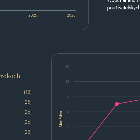
vypočítaného n
používateľských
2025
2026
30
 rokoch
28
(18)
26
(25)
(26)
24
Množstvo
(26)
22
(28)