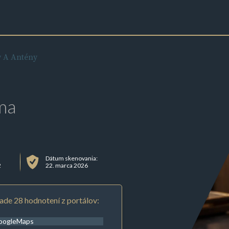
ty A Antény
ma
Dátum skenovania:
2
22. marca 2026
ade 28 hodnotení z portálov:
oogleMaps