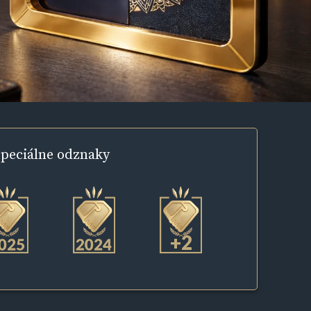
peciálne
odznaky
+2