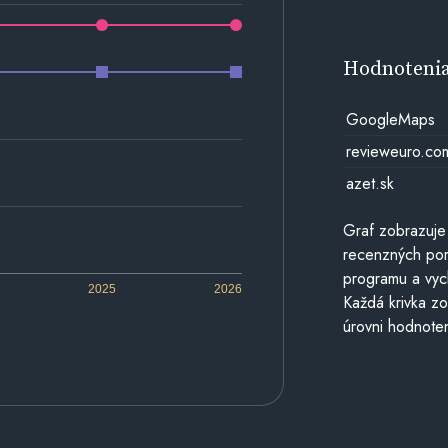
Hodnoteni
GoogleMaps
revieweuro.co
azet.sk
Graf zobrazuje
recenzných por
programu a vyc
2025
2026
Každá krivka zo
úrovni hodnoten