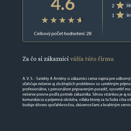
4.6
2
r
1
az
Celkový počet hodnotení: 28
Za čo si zákazníci
vážia túto firmu
A. V. S. - Satelity A Antény si zákazníci cenia najmä pre odborný
uľahčuje riešenie aj zložitejších problémov so satelitným príjm
profesionálne, s personálom pripraveným poradiť, vysvetliť m
riešenie presne podľa potrieb zákazníka. Silnou stránkou je aj ú
komunikácia a príjemná obsluha, vďaka ktorej sa tu ľudia cítia ist
buduje dôveru spoľahlivosťou, skúsenosťami a kvalitným servi