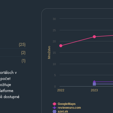
30
25
20
(25)
Množstvo
(2)
15
(1)
10
ortáloch v
5
 počet
možňuje
0
latforme.
2022
2023
li dostupné
GoogleMaps
revieweuro.com
azet.sk