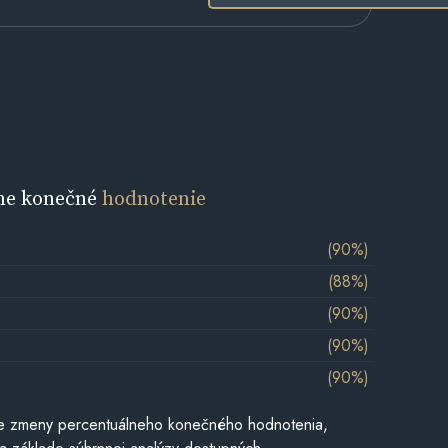
ne konečné
hodnotenie
(90%)
(88%)
(90%)
(90%)
(90%)
e zmeny percentuálneho konečného hodnotenia,