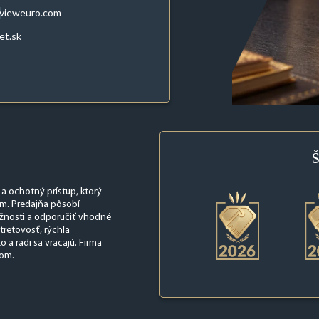
evieweuro.com
et.sk
Š
 a ochotný prístup, ktorý
om. Predajňa pôsobí
ožnosti a odporučiť vhodné
stretovosť, rýchla
o a radi sa vracajú. Firma
som.