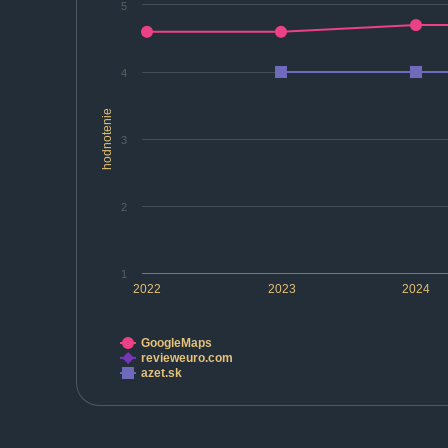
5
4
hodnotenie
3
2
1
2022
2023
2024
GoogleMaps
revieweuro.com
azet.sk