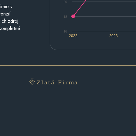
20
irme v
cenzií
18
ich zdroj.
 kompletné
16
2022
2023