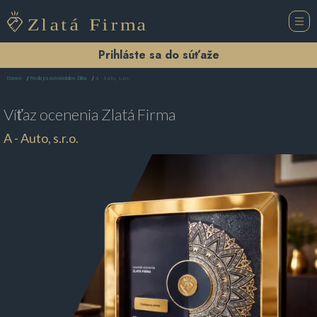
Prihláste sa do súťaže
A - Auto, s.r.o.
Domov
Predajca automobilov Žilina
Víťaz ocenenia
Zlatá Firma
A - Auto, s.r.o.