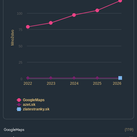
100
75
Množstvo
50
25
0
2022
2023
2024
2025
2026
GoogleMaps
azet.sk
zlatestranky.sk
GoogleMaps
(119)