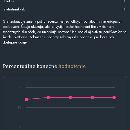
azet.sk
(1)
zlatestranky.sk
(1)
Graf zobrazuje zmeny počtu recenzií na jednotlivých portáloch v nasledujúcich
obdobiach. Údaje ukazujú, ako sa vyvíjal počet hodnotení firmy v rôznych
recenzných službách, čo umožňuje porovnať ich podiel aj aktivitu používateľov na
každej platforme. Zobrazené hodnoty zahŕňajú iba obdobie, pre ktoré boli
dostupné údaje.
Percentuálne konečné
hodnotenie
100
80
60