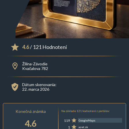
4.6
/ 121 Hodnotení
Žilina-Závodie
Kvačalova 782
Dátum skenovania:
22. marca 2026
Konečná známka
Na základe 121 hodnotení z portálov:
4.6
119
GoogleMaps
1
azet.sk