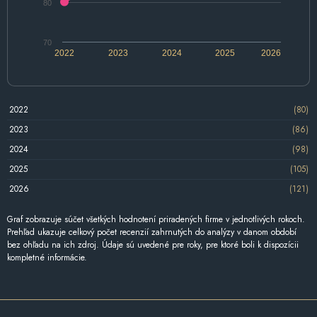
80
70
2022
2023
2024
2025
2026
2022
(80)
2023
(86)
2024
(98)
2025
(105)
2026
(121)
Graf zobrazuje súčet všetkých hodnotení priradených firme v jednotlivých rokoch.
Prehľad ukazuje celkový počet recenzií zahrnutých do analýzy v danom období
bez ohľadu na ich zdroj. Údaje sú uvedené pre roky, pre ktoré boli k dispozícii
kompletné informácie.