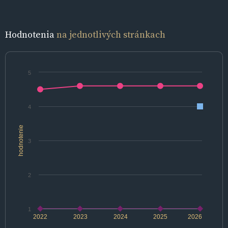
Hodnotenia
na jednotlivých stránkach
5
4
hodnotenie
3
2
1
2022
2023
2024
2025
2026