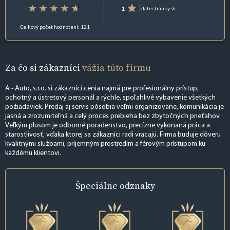
1
zlatestranky.sk
Celkový počet hodnotení: 121
Za čo si zákazníci
vážia túto firmu
A - Auto, s.r.o. si zákazníci cenia najmä pre profesionálny prístup,
ochotný a ústretový personál a rýchle, spoľahlivé vybavenie všetkých
požiadaviek. Predaj aj servis pôsobia veľmi organizovane, komunikácia je
jasná a zrozumiteľná a celý proces prebieha bez zbytočných prieťahov.
Veľkým plusom je odborné poradenstvo, precízne vykonaná práca a
starostlivosť, vďaka ktorej sa zákazníci radi vracajú. Firma buduje dôveru
kvalitnými službami, príjemným prostredím a férovým prístupom ku
každému klientovi.
Špeciálne
odznaky