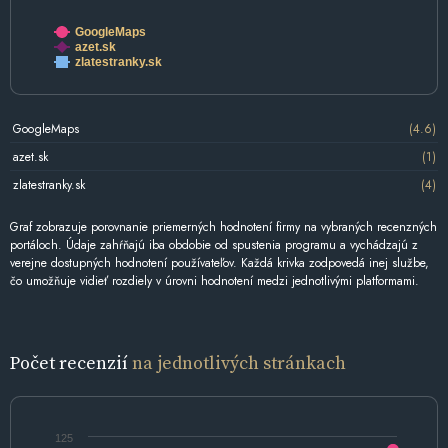
GoogleMaps
azet.sk
zlatestranky.sk
GoogleMaps
(4.6)
azet.sk
(1)
zlatestranky.sk
(4)
Graf zobrazuje porovnanie priemerných hodnotení firmy na vybraných recenzných
portáloch. Údaje zahŕňajú iba obdobie od spustenia programu a vychádzajú z
verejne dostupných hodnotení používateľov. Každá krivka zodpovedá inej službe,
čo umožňuje vidieť rozdiely v úrovni hodnotení medzi jednotlivými platformami.
Počet recenzií
na jednotlivých stránkach
125