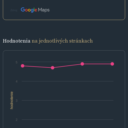
Zdroj:
Hodnotenia
na jednotlivých stránkach
5
4
hodnotenie
3
2