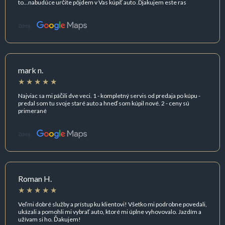
to...nabudúce určite pôjdem v Vas kúpiť auto .Djakujem este ras
Zdroj:
mark n.
Najviac sa mi páčili dve veci. 1 - kompletný servis od predaja po kúpu -
predal som tu svoje staré auto a hneď som kúpil nové. 2 - ceny sú
primerané
Zdroj:
Roman H.
Veľmi dobré služby a prístup ku klientovi! Všetko mi podrobne povedali,
ukázali a pomohli mi vybrať auto, ktoré mi úplne vyhovovalo. Jazdím a
užívam si ho. Ďakujem!