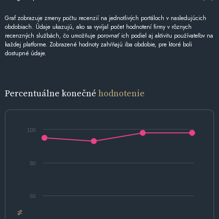
Graf zobrazuje zmeny počtu recenzií na jednotlivých portáloch v nasledujúcich
obdobiach. Údaje ukazujú, ako sa vyvíjal počet hodnotení firmy v rôznych
recenzných službách, čo umožňuje porovnať ich podiel aj aktivitu používateľov na
každej platforme. Zobrazené hodnoty zahŕňajú iba obdobie, pre ktoré boli
dostupné údaje.
Percentuálne konečné
hodnotenie
100
80
60
%