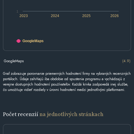
1
2023
2024
2025
2026
GoogleMaps
GoogleMaps
(4.9)
Graf zobrazuje porovnanie priemerných hodnotení firmy na vybraných recenzných
portáloch. Údaje zahŕňajú iba obdobie od spustenia programu a vychádzajú z
verejne dostupných hodnotení používateľov. Každá krivka zodpovedá inej službe,
čo umožňuje vidieť rozdiely v úrovni hodnotení medzi jednotlivými platformami.
Počet recenzií
na jednotlivých stránkach