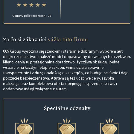
Celkový počet hodnotení: 78
Za čo si zákazníci
vážia túto firmu
009 Group wyróżnia się szerokim i starannie dobranym wyborem aut,
dzięki czemu łatwo znaleźć model dopasowany do własnych oczekiwań.
Klienci cenią tu profesjonalne doradztwo, życzliwą obsługę i pełne
wsparcie na każdym etapie zakupu. Firma działa sprawnie,
transparentnie i z dużą dbałością o szczegóły, co buduje zaufanie i daje
poczucie bezpieczeństwa. Atutem są też uczciwe ceny, szybka
realizacja oraz kompleksowa oferta obejmująca sprzedaż, serwis i
dodatkowe usługi związane z autem.
Špeciálne
odznaky