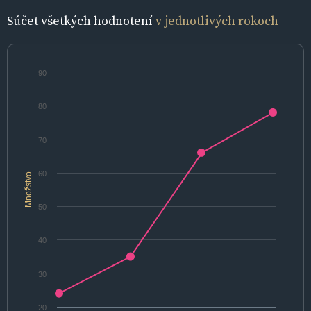
Súčet všetkých hodnotení
v jednotlivých rokoch
90
80
70
60
Množstvo
50
40
30
20