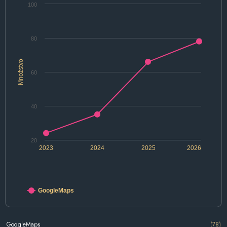
100
80
Množstvo
60
40
20
2023
2024
2025
2026
GoogleMaps
GoogleMaps
(78)