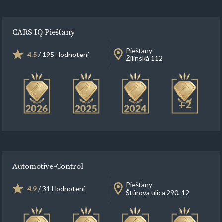
CARS IQ Piešťany
Piešťany
4.5
/ 195 Hodnotení
Žilinská 112
+2
Automotive-Control
Piešťany
4.9
/ 31 Hodnotení
Štúrova ulica 290, 12