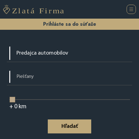
Prihláste sa do súťaže
+
0
km
Hľadať