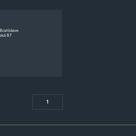
Bratislave
vská 87
1