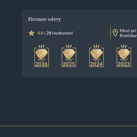
Firemne odevy
Most pri 
4.8
/ 28 Hodnotení
Bratisla