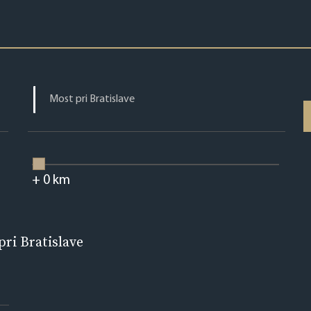
+
0
km
ri Bratislave