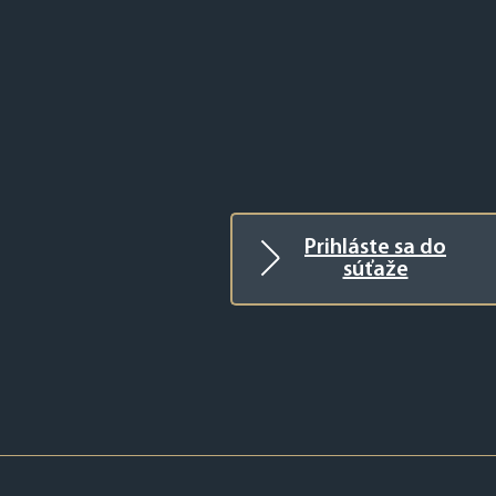
Prihláste sa do
súťaže