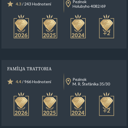
Pezinok
4.3
/ 243 Hodnotení
Holubyho 4082/69
+2
FAMÍLJA TRATTORIA
Pezinok
4.4
/ 966 Hodnotení
M. R. Štefánika 35/30
+2