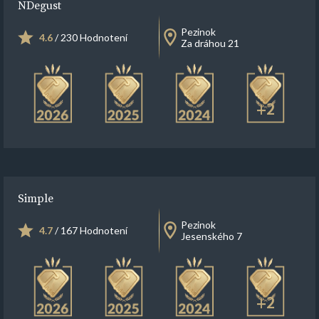
NDegust
Pezinok
4.6
/ 230 Hodnotení
Za dráhou 21
+2
Simple
Pezinok
4.7
/ 167 Hodnotení
Jesenského 7
+2