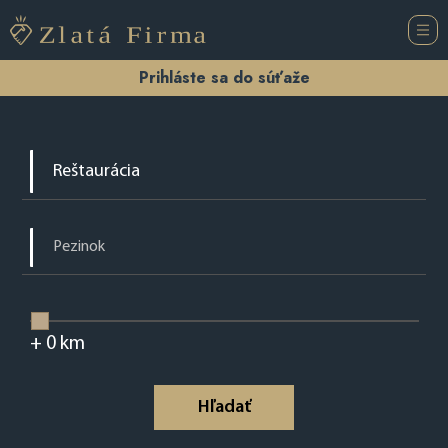
Prihláste sa do súťaže
+
0
km
Hľadať