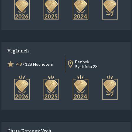
+2
VegLunch
Pezinok
4.8
/ 128 Hodnotení
Bystrická 28
+2
Chata Korenný Vrch