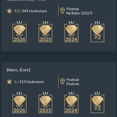
Pezinok
4.5
/ 345 Hodnotení
Na Babe 2222/5
+2
Bistro_Koral
Pezinok
5
/ 153 Hodnotení
Pezinok
+2