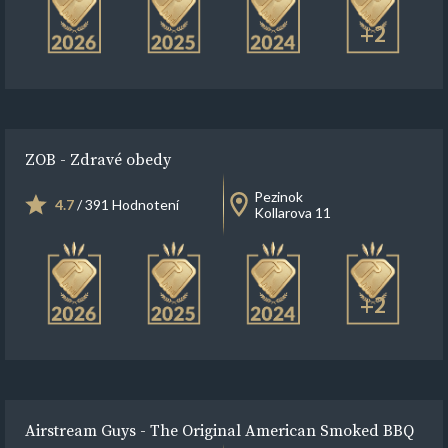
+2
ZOB - Zdravé obedy
Pezinok
4.7
/ 391 Hodnotení
Kollarova 11
+2
Airstream Guys - The Original American Smoked BBQ