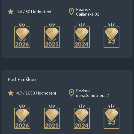
Pezinok
4.6
/ 50 Hodnotení
Cajlanská 81
+2
Pod Hruškou
Pezinok
4.7
/ 1033 Hodnotení
dona Sandtnera 2
+2