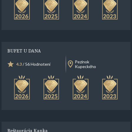
BUFET U DANA
Pezinok
4.3
/ 56 Hodnotení
Kupeckého
Reštaurácia Kanka