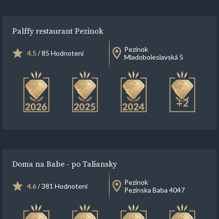
Palffy restaurant Pezinok
Pezinok
4.5
/ 85 Hodnotení
Mladoboleslavská 5
+2
Doma na Babe - po Taliansky
Pezinok
4.6
/ 381 Hodnotení
Pezinska Baba 4047