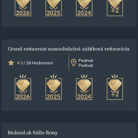
+2
Grand restaurant samoobslužná zážitková reštaurácia
Pezinok
4.3
/ 36 Hodnotení
Pezinok
+2
Bioland.sk Sídlo firmy