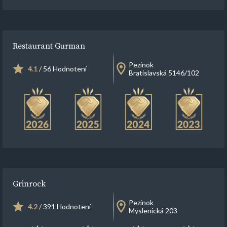
Restaurant Gurman
Pezinok
4.1
/ 56 Hodnotení
Bratislavská 5146/102
Grinrock
Pezinok
4.2
/ 391 Hodnotení
Myslenická 203