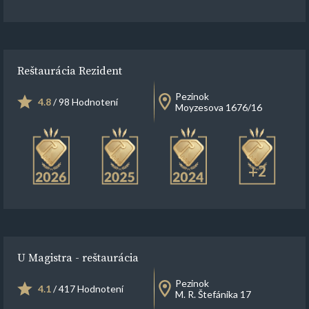
Reštaurácia Rezident
Pezinok
4.8
/ 98 Hodnotení
Moyzesova 1676/16
+2
U Magistra - reštaurácia
Pezinok
4.1
/ 417 Hodnotení
M. R. Štefánika 17