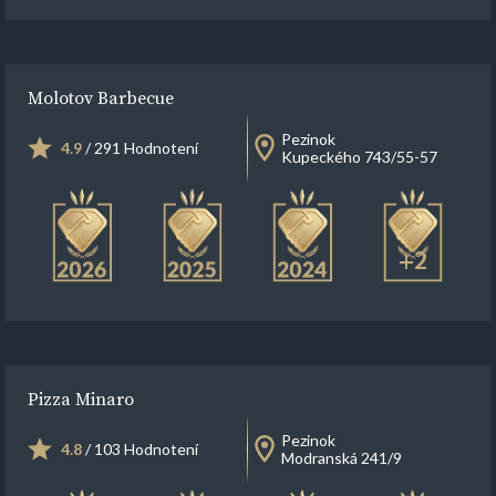
Molotov Barbecue
Pezinok
4.9
/ 291 Hodnotení
Kupeckého 743/55-57
+2
Pizza Minaro
Pezinok
4.8
/ 103 Hodnotení
Modranská 241/9