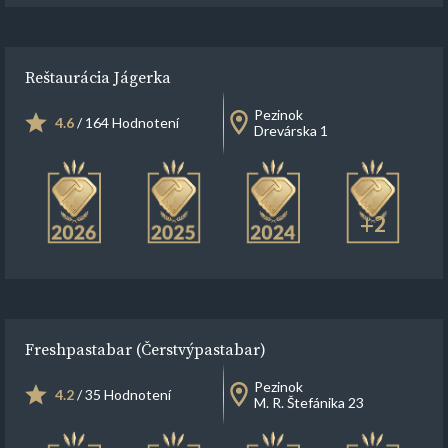
Reštaurácia Jágerka
Pezinok
4.6
/ 164 Hodnotení
Drevárska 1
+2
Freshpastabar (Čerstvýpastabar)
Pezinok
4.2
/ 35 Hodnotení
M. R. Štefánika 23