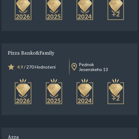
+2
Pizza Banko&Family
Pezinok
4.9
/ 270 Hodnotení
Jesenskeho 13
+2
Azza