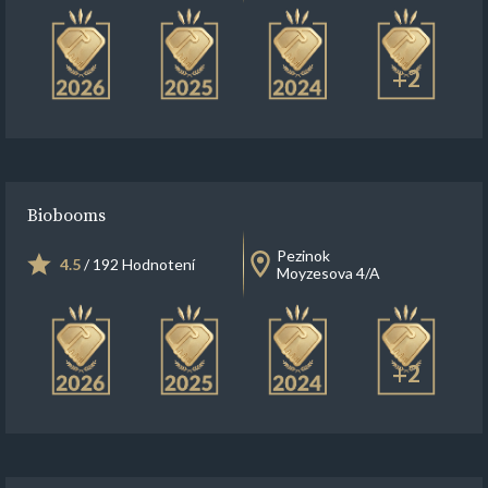
+2
Biobooms
Pezinok
4.5
/ 192 Hodnotení
Moyzesova 4/A
+2