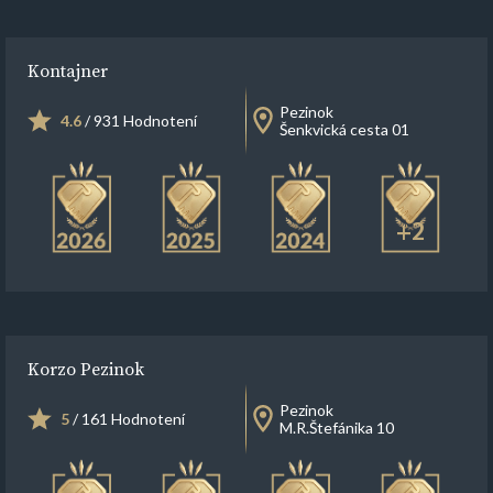
Kontajner
Pezinok
4.6
/ 931 Hodnotení
Šenkvická cesta 01
+2
Korzo Pezinok
Pezinok
5
/ 161 Hodnotení
M.R.Štefánika 10