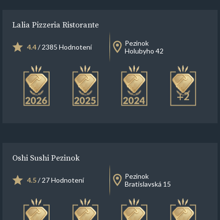
Lalia Pizzeria Ristorante
Pezinok
4.4
/ 2385 Hodnotení
Holubyho 42
+2
Oshi Sushi Pezinok
Pezinok
4.5
/ 27 Hodnotení
Bratislavská 15