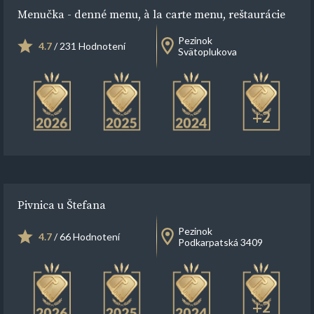
Menučka - denné menu, à la carte menu, reštaurácie
Pezinok
4.7
/ 231 Hodnotení
Svätoplukova
+2
Pivnica u Štefana
Pezinok
4.7
/ 66 Hodnotení
Podkarpatská 3409
+2