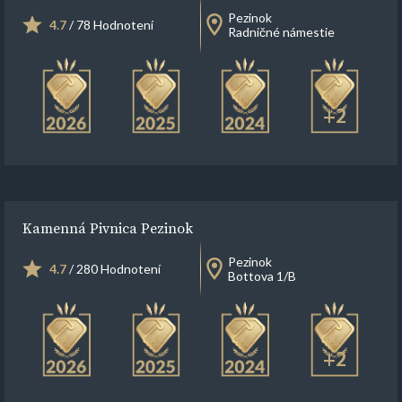
Pezinok
4.7
/ 78 Hodnotení
Radničné námestie
+2
Kamenná Pivnica Pezinok
Pezinok
4.7
/ 280 Hodnotení
Bottova 1/B
+2