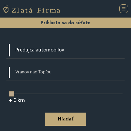
Prihláste sa do súťaže
+
0
km
Hľadať