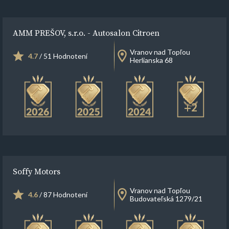
AMM PREŠOV, s.r.o. - Autosalon Citroen
Vranov nad Topľou
4.7
/ 51 Hodnotení
Herlianska 68
+2
Soffy Motors
Vranov nad Topľou
4.6
/ 87 Hodnotení
Budovateľská 1279/21