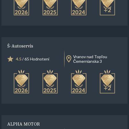
+2
Š-Autoservis
Vranov nad Topľou
4.5
/ 65 Hodnotení
Čemernianska 3
+2
ALPHA MOTOR