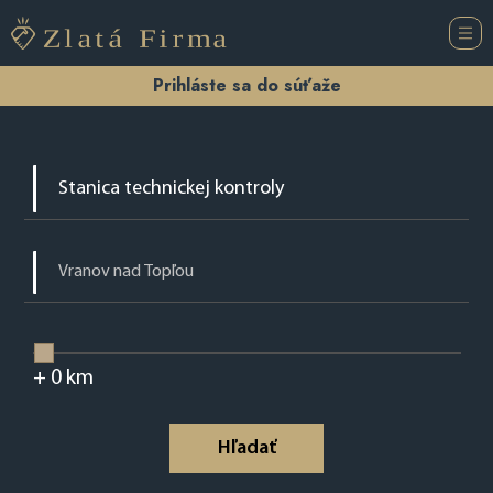
Prihláste sa do súťaže
+
0
km
Hľadať