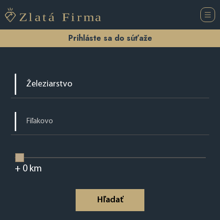
Prihláste sa do súťaže
+
0
km
Hľadať