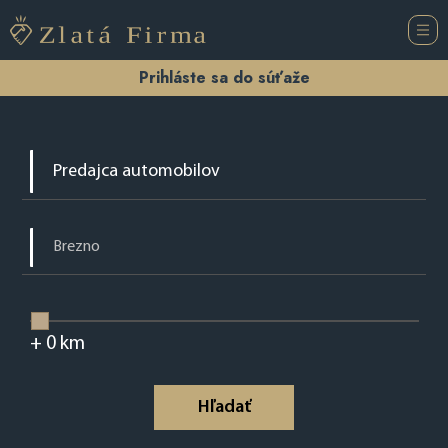
Prihláste sa do súťaže
+
0
km
Hľadať