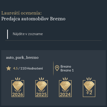
Laureáti ocenenia:
Predajca automobilov Brezno
auto_park_brezno
Brezno
4.5
/ 110 Hodnotení
Brezno 1
+2