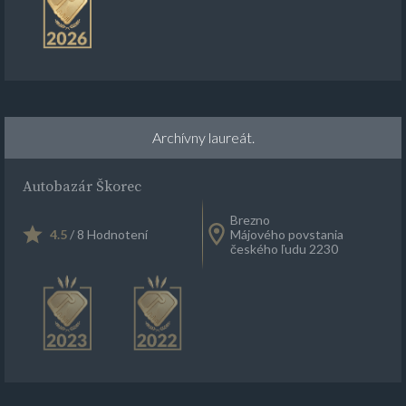
Archívny laureát.
Autobazár Škorec
Brezno
4.5
/ 8 Hodnotení
Májového povstania
českého ľudu 2230