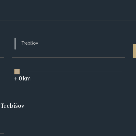
+
0
km
 Trebišov