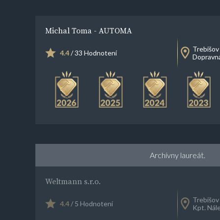
Michal Toma - AUTOMA
Trebišov
4.4
/ 33 Hodnotení
Dopravn
Archívny laureát.
Weltmann s.r.o.
Trebišov
4.4
/ 5 Hodnotení
Kpt. Nál