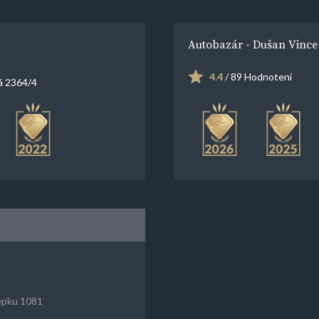
Autobazár - Dušan Vince
4.4
/ 89 Hodnotení
á 2364/4
epku 1081