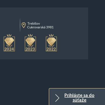
Trebišov
Cukrovarská 3981
Prihláste sa do
súťaže