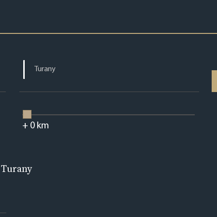
+
0
km
 Turany