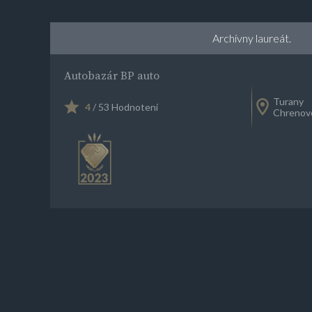
Archívny laureát.
Autobazár BP auto
Turany
4
/ 53 Hodnotení
Chrenov