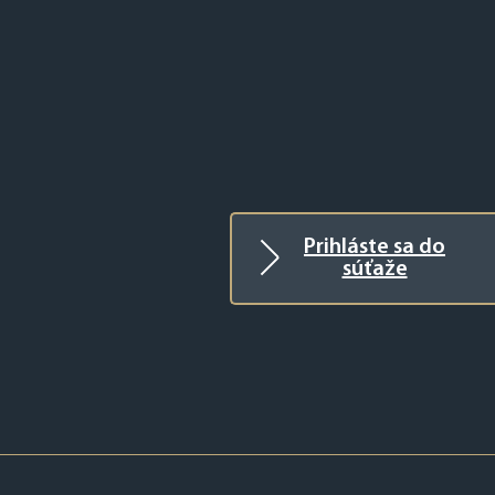
Prihláste sa do
súťaže