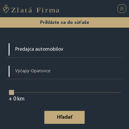
Prihláste sa do súťaže
+
0
km
Hľadať