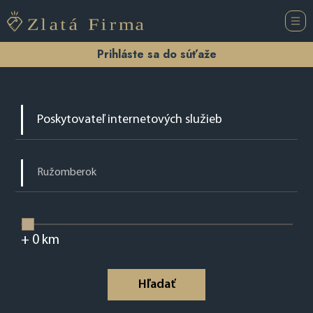
Prihláste sa do súťaže
+
0
km
Hľadať