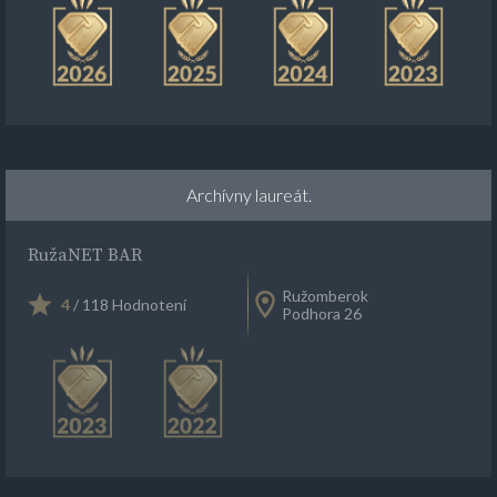
Archívny laureát.
RužaNET BAR
Ružomberok
4
/ 118 Hodnotení
Podhora 26