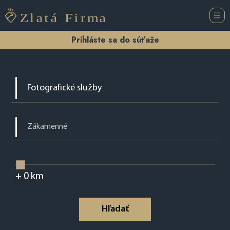
Prihláste sa do súťaže
+
0
km
Hľadať