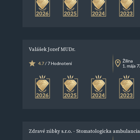
Valášek Jozef MUDr.
Žilina
4.7
/ 7 Hodnotení
1. mája 
Zdravé zúbky s.r.o. - Stomatologicka ambulancia