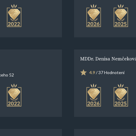
MDDr. Denisa Nemčeková 
4.9
/ 37 Hodnotení
eho 52