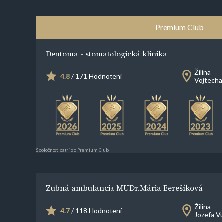
Premium Club
Dentoma - stomatologická klinika
Žilina
4.8
/ 171 Hodnotení
Vojtecha
Spoločnosť patrí do Premium Club
Zubná ambulancia MUDr.Mária Berešíková
Žilina
4.7
/ 118 Hodnotení
Jozefa V