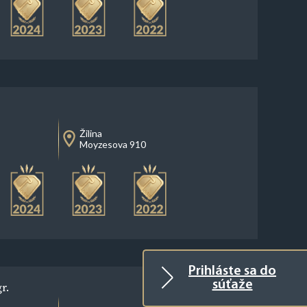
Žilina
Moyzesova 910
Prihláste sa do
súťaže
r.