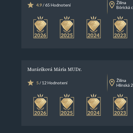
Žilina
4.9
/ 65 Hodnotení
Bôrická 
Muráriková Mária MUDr.
Žilina
5
/ 12 Hodnotení
Hlinská 