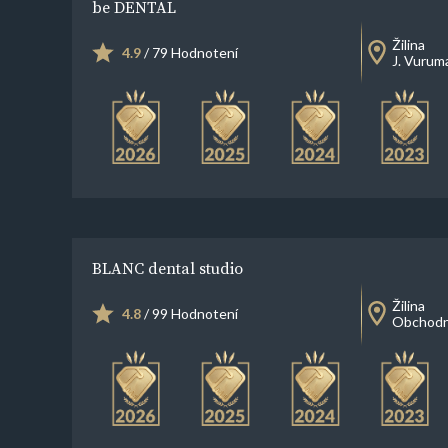
be DENTAL
Žilina
4.9
/ 79 Hodnotení
J. Vurum
BLANC dental studio
Žilina
4.8
/ 99 Hodnotení
Obchodn