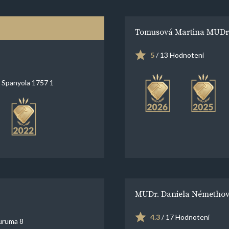
Tomusová Martina MUDr
5
/ 13 Hodnotení
 Spanyola 1757 1
MUDr. Daniela Némethov
4.3
/ 17 Hodnotení
uruma 8