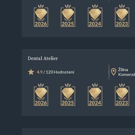
Dental Atelier
Žilina
4.9
/ 120 Hodnotení
Komensk