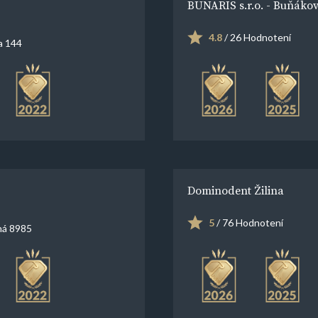
BUNARIS s.r.o. - Buňáko
4.8
/ 26 Hodnotení
a 144
Dominodent Žilina
5
/ 76 Hodnotení
á 8985